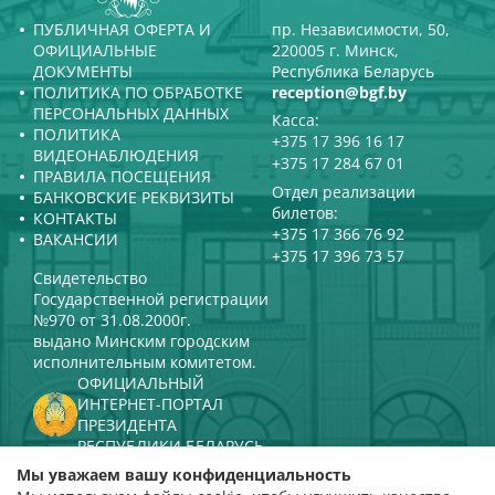
ПУБЛИЧНАЯ ОФЕРТА И
пр. Независимости, 50,
ОФИЦИАЛЬНЫЕ
220005 г. Минск,
ДОКУМЕНТЫ
Республика Беларусь
ПОЛИТИКА ПО ОБРАБОТКЕ
reception@bgf.by
ПЕРСОНАЛЬНЫХ ДАННЫХ
Касса:
ПОЛИТИКА
+375 17 396 16 17
ВИДЕОНАБЛЮДЕНИЯ
+375 17 284 67 01
ПРАВИЛА ПОСЕЩЕНИЯ
Отдел реализации
БАНКОВСКИЕ РЕКВИЗИТЫ
билетов:
КОНТАКТЫ
+375 17 366 76 92
ВАКАНСИИ
+375 17 396 73 57
Свидетельство
Государственной регистрации
№970 от 31.08.2000г.
выдано Минским городским
исполнительным комитетом.
ОФИЦИАЛЬНЫЙ
ИНТЕРНЕТ-ПОРТАЛ
ПРЕЗИДЕНТА
РЕСПУБЛИКИ БЕЛАРУСЬ
МИНИСТЕРСТВО КУЛЬТУРЫ
Мы уважаем вашу конфиденциальность
РЕСПУБЛИКИ БЕЛАРУСЬ