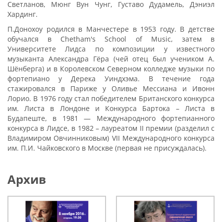
Светланов, Мюнг Вун Чунг, Густаво Дудамель, Дэниэл
Хардинг.
П.Донохоу родился в Манчестере в 1953 году. В детстве
обучался в Chetham's School of Music, затем в
Университете Лидса по композиции у известного
музыканта Александра Гёра (чей отец был учеником А.
Шёнберга) и в Королевском Северном колледже музыки по
фортепиано у Дерека Уиндхэма. В течение года
стажировался в Париже у Оливье Мессиана и Ивонн
Лорио. В 1976 году стал победителем Британского конкурса
им. Листа в Лондоне и Конкурса Бартока – Листа в
Будапеште, в 1981 — Международного фортепианного
конкурса в Лидсе, в 1982 – лауреатом II премии (разделил с
Владимиром Овчинниковым) VII Международного конкурса
им. П.И. Чайковского в Москве (первая не присуждалась).
Архив