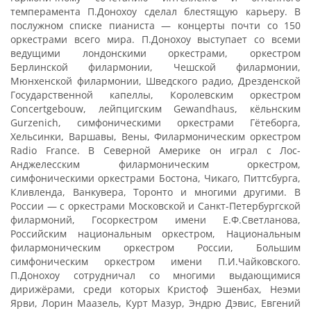
темперамента П.Донохоу сделал блестящую карьеру. В
послужном списке пианиста — концерты почти со 150
оркестрами всего мира. П.Донохоу выступает со всеми
ведущими лондонскими оркестрами, оркестром
Берлинской филармонии, Чешской филармонии,
Мюнхенской филармонии, Шведского радио, Дрезденской
Государственной капеллы, Королевским оркестром
Concertgebouw, лейпцигским Gewandhaus, кёльнским
Gurzenich, симфоническими оркестрами Гётеборга,
Хельсинки, Варшавы, Вены, Филармоническим оркестром
Radio France. В Северной Америке он играл с Лос-
Анджелесским филармоническим оркестром,
симфоническими оркестрами Бостона, Чикаго, Питтсбурга,
Кливленда, Ванкувера, Торонто и многими другими. В
России — с оркестрами Московской и Санкт-Петербургской
филармоний, Госоркестром имени Е.Ф.Светланова,
Российским национальным оркестром, Национальным
филармоническим оркестром России, Большим
симфоническим оркестром имени П.И.Чайковского.
П.Донохоу сотрудничал со многими выдающимися
дирижёрами, среди которых Кристоф Эшенбах, Неэми
Ярви, Лорин Маазель, Курт Мазур, Эндрю Дэвис, Евгений