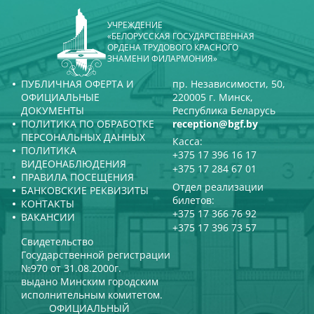
УЧРЕЖДЕНИЕ
«БЕЛОРУССКАЯ ГОСУДАРСТВЕННАЯ
ОРДЕНА ТРУДОВОГО КРАСНОГО
ЗНАМЕНИ ФИЛАРМОНИЯ»
ПУБЛИЧНАЯ ОФЕРТА И
пр. Независимости, 50,
ОФИЦИАЛЬНЫЕ
220005 г. Минск,
ДОКУМЕНТЫ
Республика Беларусь
ПОЛИТИКА ПО ОБРАБОТКЕ
reception@bgf.by
ПЕРСОНАЛЬНЫХ ДАННЫХ
Касса:
ПОЛИТИКА
+375 17 396 16 17
ВИДЕОНАБЛЮДЕНИЯ
+375 17 284 67 01
ПРАВИЛА ПОСЕЩЕНИЯ
Отдел реализации
БАНКОВСКИЕ РЕКВИЗИТЫ
билетов:
КОНТАКТЫ
+375 17 366 76 92
ВАКАНСИИ
+375 17 396 73 57
Свидетельство
Государственной регистрации
№970 от 31.08.2000г.
выдано Минским городским
исполнительным комитетом.
ОФИЦИАЛЬНЫЙ