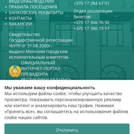
ВИДЕОНАБЛЮДЕНИЯ
+375 17 284 67 01
ПРАВИЛА ПОСЕЩЕНИЯ
Отдел реализации
БАНКОВСКИЕ РЕКВИЗИТЫ
билетов:
КОНТАКТЫ
+375 17 366 76 92
ВАКАНСИИ
+375 17 396 73 57
Свидетельство
Государственной регистрации
№970 от 31.08.2000г.
выдано Минским городским
исполнительным комитетом.
ОФИЦИАЛЬНЫЙ
ИНТЕРНЕТ-ПОРТАЛ
ПРЕЗИДЕНТА
РЕСПУБЛИКИ БЕЛАРУСЬ
МИНИСТЕРСТВО КУЛЬТУРЫ
Мы уважаем вашу конфиденциальность
РЕСПУБЛИКИ БЕЛАРУСЬ
Мы используем файлы cookie, чтобы улучшить качество
ПОРТАЛ
просмотра, показывать персонализированную рекламу
РЕЙТИНГОВОЙ ОЦЕНКИ
или контент и анализировать наш трафик. Нажимая
«Принять все», вы соглашаетесь на использование файлов
оценка 4,9
cookie наших сайтов.
на основании 112 отзывов
Отклонить