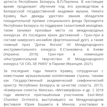
артиста Республики Беларусь В.П.Перлина. В настоящее
время продолжает обучение под его руководством в
Белорусской государственной академии музыки. Никита
Кравец был дважды удостоен звания обладателя
поощрительной премии специального фонда Президента
Республики Беларусь по поддержке талантливой молодёжи,
также занимал призовые места на международных
конкурсах. Из последних ярких достижений – Гран-при в
составе камерного ансамбля (фортепианный дуэт), а также
главный приз “Дотик Янгола” VII Международного
инструментального конкурса Е.Станковича в Киеве
(Украина; 2019); Гран-при в номинации
«Инструментальное творчество» III Международного
конкурса “LE CIEL DE PARIS” в Париже (Франция; 2021).
За последние годы Никита Кравец сотрудничал с
известными музыкальными коллективами страны, такими
как Государственный академический симфонический
оркестр Республики Беларусь (в качестве солиста, 2017),
«Камерные солисты Минска», «Метаморфоза» и др. С 2018
года является приглашённым участником East-West
Chamber Orchestra, выступавшего на Международном
фестивале Юрия Башмета в Минске, участвовал в