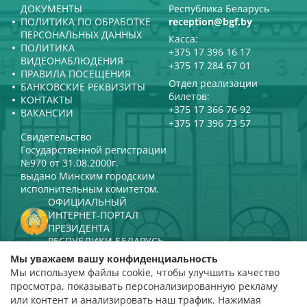
ДОКУМЕНТЫ
Республика Беларусь
ПОЛИТИКА ПО ОБРАБОТКЕ
reception@bgf.by
ПЕРСОНАЛЬНЫХ ДАННЫХ
Касса:
ПОЛИТИКА
+375 17 396 16 17
ВИДЕОНАБЛЮДЕНИЯ
+375 17 284 67 01
ПРАВИЛА ПОСЕЩЕНИЯ
Отдел реализации
БАНКОВСКИЕ РЕКВИЗИТЫ
билетов:
КОНТАКТЫ
+375 17 366 76 92
ВАКАНСИИ
+375 17 396 73 57
Свидетельство
Государственной регистрации
№970 от 31.08.2000г.
выдано Минским городским
исполнительным комитетом.
ОФИЦИАЛЬНЫЙ
ИНТЕРНЕТ-ПОРТАЛ
ПРЕЗИДЕНТА
РЕСПУБЛИКИ БЕЛАРУСЬ
МИНИСТЕРСТВО КУЛЬТУРЫ
Мы уважаем вашу конфиденциальность
РЕСПУБЛИКИ БЕЛАРУСЬ
Мы используем файлы cookie, чтобы улучшить качество
ПОРТАЛ
просмотра, показывать персонализированную рекламу
РЕЙТИНГОВОЙ ОЦЕНКИ
или контент и анализировать наш трафик. Нажимая