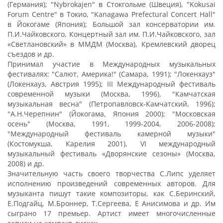
(Германия); "Nybrokajen" в Стокгольме (Швеция), "Kokusai
Forum Centre" в Токио, "Kanagawa Prefectural Concert Hall"
в Йокогаме (Япония); Большой зал консерватории им.
П.И.Чайковского, Концертный зал им. П.И.Чайковского, зал
«Светлановский» в ММДМ (Москва), Кремлевский дворец
съездов и др.
Принимал участие в Международных музыкальных
фестивалях: "Салют, Америка!" (Самара, 1991); "Локенхауз"
(Локенхауз, Австрия 1995); III Международный фестиваль
современной музыки (Москва, 1996), "Камчатская
музыкальная весна" (Петропавловск-Камчатский, 1996);
"А.Н.Черепнин" (Йокогама, Япония 2000); "Московская
осень" (Москва, 1991, 1999-2004, 2006-2008);
"Международный фестиваль камерной музыки"
(Костомукша, Карелия 2001), VI международный
музыкальный фестиваль «Дворянские сезоны» (Москва,
2008) и др.
Значительную часть своего творчества С.Липс уделяет
исполнению произведений современных авторов. Для
музыканта пишут такие композиторы, как С.Беринский,
Е.Подгайц, М.Броннер, Т.Сергеева, Е Анисимова и др. Им
сыграно 17 премьер. Артист имеет многочисленные