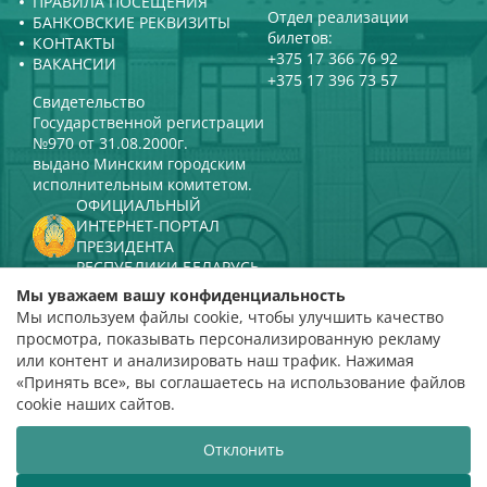
ПРАВИЛА ПОСЕЩЕНИЯ
Отдел реализации
БАНКОВСКИЕ РЕКВИЗИТЫ
билетов:
КОНТАКТЫ
+375 17 366 76 92
ВАКАНСИИ
+375 17 396 73 57
Свидетельство
Государственной регистрации
№970 от 31.08.2000г.
выдано Минским городским
исполнительным комитетом.
ОФИЦИАЛЬНЫЙ
ИНТЕРНЕТ-ПОРТАЛ
ПРЕЗИДЕНТА
РЕСПУБЛИКИ БЕЛАРУСЬ
МИНИСТЕРСТВО КУЛЬТУРЫ
Мы уважаем вашу конфиденциальность
РЕСПУБЛИКИ БЕЛАРУСЬ
Мы используем файлы cookie, чтобы улучшить качество
ПОРТАЛ
просмотра, показывать персонализированную рекламу
РЕЙТИНГОВОЙ ОЦЕНКИ
или контент и анализировать наш трафик. Нажимая
«Принять все», вы соглашаетесь на использование файлов
оценка 4,9
cookie наших сайтов.
на основании 112 отзывов
Отклонить
Разработка сайта
ВТОП3