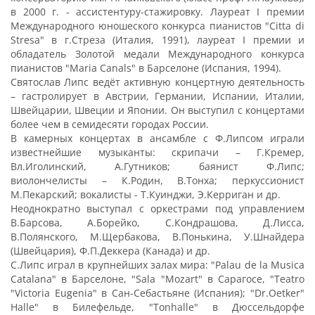
в 2000 г. - ассистентуру-стажировку. Лауреат I премии
Международного юношеского конкурса пианистов "Citta di
Stresa" в г.Стреза (Италия, 1991), лауреат I премии и
обладатель Золотой медали Международного конкурса
пианистов "Maria Canals" в Барселоне (Испания, 1994).
Святослав Липс ведёт активную концертную деятельность
– гастролирует в Австрии, Германии, Испании, Италии,
Швейцарии, Швеции и Японии. Он выступил с концертами
более чем в семидесяти городах России.
В камерных концертах в ансамбле с Ф.Липсом играли
известнейшие музыканты: скрипачи – Г.Кремер,
Вл.Иголинский, А.Гутников; баянист Ф.Липс;
виолончелисты – К.Родин, В.Тонха; перкуссионист
М.Пекарский; вокалисты - Т.Куинджи, Э.Керриган и др.
Неоднократно выступал с оркестрами под управлением
В.Барсова, А.Борейко, С.Кондрашова, Д.Лисса,
В.Полянского, М.Щербакова, В.Понькина, У.Шнайдера
(Швейцария), Ф.П.Деккера (Канада) и др.
С.Липс играл в крупнейших залах мира: "Palau de la Musica
Catalana" в Барселоне, "Sala "Mozart" в Сарагосе, "Teatro
"Victoria Eugenia" в Сан-Себастьяне (Испания); "Dr.Oetker"
Halle" в Билефельде, "Tonhalle" в Дюссельдорфе