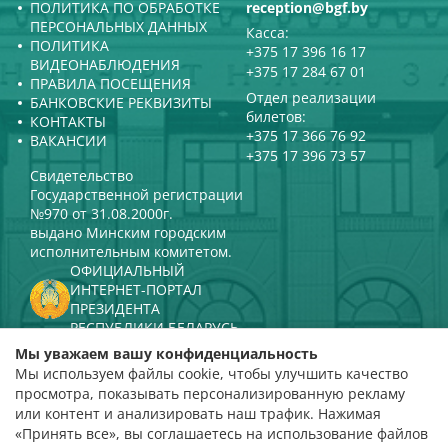
ПОЛИТИКА ПО ОБРАБОТКЕ
reception@bgf.by
ПЕРСОНАЛЬНЫХ ДАННЫХ
Касса:
ПОЛИТИКА
+375 17 396 16 17
ВИДЕОНАБЛЮДЕНИЯ
+375 17 284 67 01
ПРАВИЛА ПОСЕЩЕНИЯ
Отдел реализации
БАНКОВСКИЕ РЕКВИЗИТЫ
билетов:
КОНТАКТЫ
+375 17 366 76 92
ВАКАНСИИ
+375 17 396 73 57
Свидетельство
Государственной регистрации
№970 от 31.08.2000г.
выдано Минским городским
исполнительным комитетом.
ОФИЦИАЛЬНЫЙ
ИНТЕРНЕТ-ПОРТАЛ
ПРЕЗИДЕНТА
РЕСПУБЛИКИ БЕЛАРУСЬ
МИНИСТЕРСТВО КУЛЬТУРЫ
Мы уважаем вашу конфиденциальность
РЕСПУБЛИКИ БЕЛАРУСЬ
Мы используем файлы cookie, чтобы улучшить качество
ПОРТАЛ
просмотра, показывать персонализированную рекламу
РЕЙТИНГОВОЙ ОЦЕНКИ
или контент и анализировать наш трафик. Нажимая
«Принять все», вы соглашаетесь на использование файлов
оценка 4,9