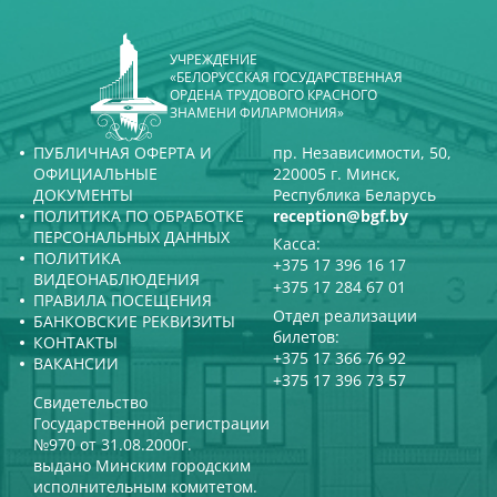
УЧРЕЖДЕНИЕ
«БЕЛОРУССКАЯ ГОСУДАРСТВЕННАЯ
ОРДЕНА ТРУДОВОГО КРАСНОГО
ЗНАМЕНИ ФИЛАРМОНИЯ»
ПУБЛИЧНАЯ ОФЕРТА И
пр. Независимости, 50,
ОФИЦИАЛЬНЫЕ
220005 г. Минск,
ДОКУМЕНТЫ
Республика Беларусь
ПОЛИТИКА ПО ОБРАБОТКЕ
reception@bgf.by
ПЕРСОНАЛЬНЫХ ДАННЫХ
Касса:
ПОЛИТИКА
+375 17 396 16 17
ВИДЕОНАБЛЮДЕНИЯ
+375 17 284 67 01
ПРАВИЛА ПОСЕЩЕНИЯ
Отдел реализации
БАНКОВСКИЕ РЕКВИЗИТЫ
билетов:
КОНТАКТЫ
+375 17 366 76 92
ВАКАНСИИ
+375 17 396 73 57
Свидетельство
Государственной регистрации
№970 от 31.08.2000г.
выдано Минским городским
исполнительным комитетом.