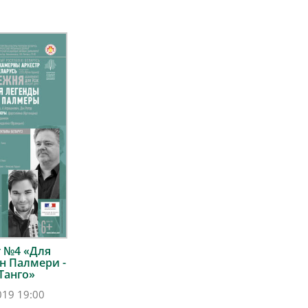
 №4 «Для
ин Палмери -
Танго»
019 19:00