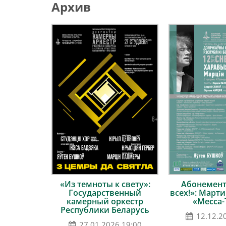
Архив
«Из темноты к свету»:
Абонемент
Государственный
всех!»: Март
камерный оркестр
«Месса-
Республики Беларусь
12.12.2
27.01.2026 19:00