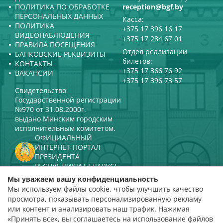
ПОЛИТИКА ПО ОБРАБОТКЕ
reception@bgf.by
ПЕРСОНАЛЬНЫХ ДАННЫХ
Касса:
ПОЛИТИКА
+375 17 396 16 17
ВИДЕОНАБЛЮДЕНИЯ
+375 17 284 67 01
ПРАВИЛА ПОСЕЩЕНИЯ
Отдел реализации
БАНКОВСКИЕ РЕКВИЗИТЫ
билетов:
КОНТАКТЫ
+375 17 366 76 92
ВАКАНСИИ
+375 17 396 73 57
Свидетельство
Государственной регистрации
№970 от 31.08.2000г.
выдано Минским городским
исполнительным комитетом.
ОФИЦИАЛЬНЫЙ
ИНТЕРНЕТ-ПОРТАЛ
ПРЕЗИДЕНТА
РЕСПУБЛИКИ БЕЛАРУСЬ
МИНИСТЕРСТВО КУЛЬТУРЫ
Мы уважаем вашу конфиденциальность
РЕСПУБЛИКИ БЕЛАРУСЬ
Мы используем файлы cookie, чтобы улучшить качество
ПОРТАЛ
просмотра, показывать персонализированную рекламу
РЕЙТИНГОВОЙ ОЦЕНКИ
или контент и анализировать наш трафик. Нажимая
«Принять все», вы соглашаетесь на использование файлов