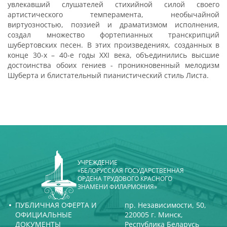
увлекавший слушателей стихийной силой своего
артистического темперамента, необычайной
виртуозностью, поэзией и драматизмом исполнения,
создал множество фортепианных транскрипций
шубертовских песен. В этих произведениях, созданных в
конце 30-х – 40-е годы XXI века, объединились высшие
достоинства обоих гениев - проникновенный мелодизм
Шуберта и блистательный пианистический стиль Листа.
УЧРЕЖДЕНИЕ
«БЕЛОРУССКАЯ ГОСУДАРСТВЕННАЯ
ОРДЕНА ТРУДОВОГО КРАСНОГО
ЗНАМЕНИ ФИЛАРМОНИЯ»
ПУБЛИЧНАЯ ОФЕРТА И
пр. Независимости, 50,
ОФИЦИАЛЬНЫЕ
220005 г. Минск,
ДОКУМЕНТЫ
Республика Беларусь