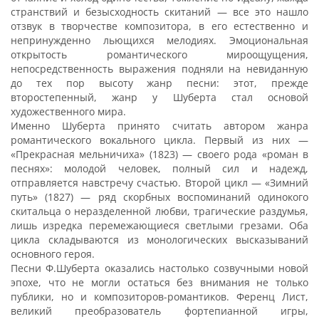
странствий и безысходность скитаний — все это нашло
отзвук в творчестве композитора, в его естественно и
непринужденно льющихся мелодиях. Эмоциональная
открытость романтического мироощущения,
непосредственность выражения подняли на невиданную
до тех пор высоту жанр песни: этот, прежде
второстепенный, жанр у Шуберта стал основой
художественного мира.
Именно Шуберта принято считать автором жанра
романтического вокального цикла. Первый из них —
«Прекрасная мельничиха» (1823) — своего рода «роман в
песнях»: молодой человек, полный сил и надежд,
отправляется навстречу счастью. Второй цикл — «Зимний
путь» (1827) — ряд скорбных воспоминаний одинокого
скитальца о неразделенной любви, трагические раздумья,
лишь изредка перемежающиеся светлыми грезами. Оба
цикла складываются из монологических высказываний
основного героя.
Песни Ф.Шуберта оказались настолько созвучными новой
эпохе, что не могли остаться без внимания не только
публики, но и композиторов-романтиков. Ференц Лист,
великий преобразователь фортепианной игры,