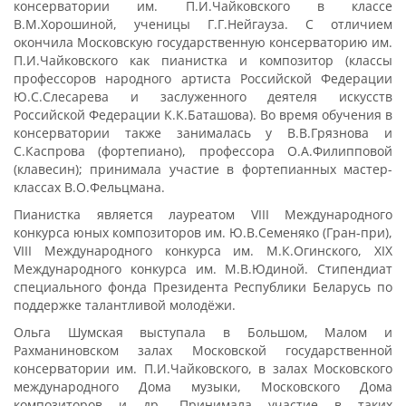
консерватории им. П.И.Чайковского в классе
В.М.Хорошиной, ученицы Г.Г.Нейгауза. С отличием
окончила Московскую государственную консерваторию им.
П.И.Чайковского как пианистка и композитор (классы
профессоров народного артиста Российской Федерации
Ю.С.Слесарева и заслуженного деятеля искусств
Российской Федерации К.К.Баташова). Во время обучения в
консерватории также занималась у В.В.Грязнова и
С.Каспрова (фортепиано), профессора О.А.Филипповой
(клавесин); принимала участие в фортепианных мастер-
классах В.О.Фельцмана.
Пианистка является лауреатом VIII Международного
конкурса юных композиторов им. Ю.В.Семеняко (Гран-при),
VIII Международного конкурса им. М.К.Огинского, XIX
Международного конкурса им. М.В.Юдиной. Стипендиат
специального фонда Президента Республики Беларусь по
поддержке талантливой молодёжи.
Ольга Шумская выступала в Большом, Малом и
Рахманиновском залах Московской государственной
консерватории им. П.И.Чайковского, в залах Московского
международного Дома музыки, Московского Дома
композиторов и др. Принимала участие в таких