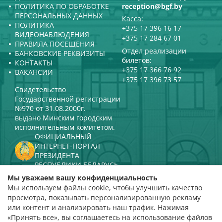
ПОЛИТИКА ПО ОБРАБОТКЕ
reception@bgf.by
ПЕРСОНАЛЬНЫХ ДАННЫХ
Касса:
ПОЛИТИКА
+375 17 396 16 17
ВИДЕОНАБЛЮДЕНИЯ
+375 17 284 67 01
ПРАВИЛА ПОСЕЩЕНИЯ
Отдел реализации
БАНКОВСКИЕ РЕКВИЗИТЫ
билетов:
КОНТАКТЫ
+375 17 366 76 92
ВАКАНСИИ
+375 17 396 73 57
Свидетельство
Государственной регистрации
№970 от 31.08.2000г.
выдано Минским городским
исполнительным комитетом.
ОФИЦИАЛЬНЫЙ
ИНТЕРНЕТ-ПОРТАЛ
ПРЕЗИДЕНТА
РЕСПУБЛИКИ БЕЛАРУСЬ
МИНИСТЕРСТВО КУЛЬТУРЫ
Мы уважаем вашу конфиденциальность
РЕСПУБЛИКИ БЕЛАРУСЬ
Мы используем файлы cookie, чтобы улучшить качество
ПОРТАЛ
просмотра, показывать персонализированную рекламу
РЕЙТИНГОВОЙ ОЦЕНКИ
или контент и анализировать наш трафик. Нажимая
«Принять все», вы соглашаетесь на использование файлов