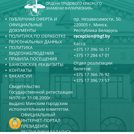
ОРДЕНА ТРУДОВОГО КРАСНОГО
ЗНАМЕНИ ФИЛАРМОНИЯ»
ПУБЛИЧНАЯ ОФЕРТА И
пр. Независимости, 50,
ОФИЦИАЛЬНЫЕ
220005 г. Минск,
ДОКУМЕНТЫ
Республика Беларусь
ПОЛИТИКА ПО ОБРАБОТКЕ
reception@bgf.by
ПЕРСОНАЛЬНЫХ ДАННЫХ
Касса:
ПОЛИТИКА
+375 17 396 16 17
ВИДЕОНАБЛЮДЕНИЯ
+375 17 284 67 01
ПРАВИЛА ПОСЕЩЕНИЯ
Отдел реализации
БАНКОВСКИЕ РЕКВИЗИТЫ
билетов:
КОНТАКТЫ
+375 17 366 76 92
ВАКАНСИИ
+375 17 396 73 57
Свидетельство
Государственной регистрации
№970 от 31.08.2000г.
выдано Минским городским
исполнительным комитетом.
ОФИЦИАЛЬНЫЙ
ИНТЕРНЕТ-ПОРТАЛ
ПРЕЗИДЕНТА
РЕСПУБЛИКИ БЕЛАРУСЬ