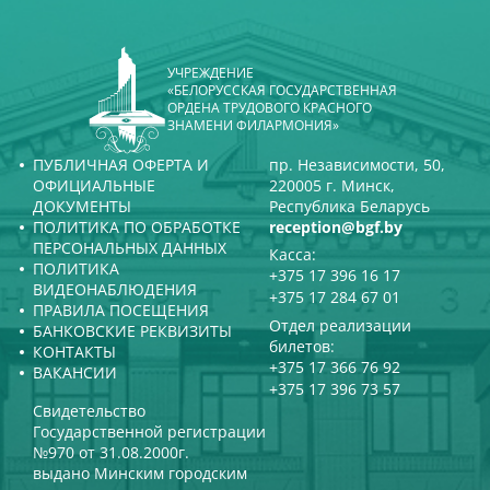
УЧРЕЖДЕНИЕ
«БЕЛОРУССКАЯ ГОСУДАРСТВЕННАЯ
ОРДЕНА ТРУДОВОГО КРАСНОГО
ЗНАМЕНИ ФИЛАРМОНИЯ»
ПУБЛИЧНАЯ ОФЕРТА И
пр. Независимости, 50,
ОФИЦИАЛЬНЫЕ
220005 г. Минск,
ДОКУМЕНТЫ
Республика Беларусь
ПОЛИТИКА ПО ОБРАБОТКЕ
reception@bgf.by
ПЕРСОНАЛЬНЫХ ДАННЫХ
Касса:
ПОЛИТИКА
+375 17 396 16 17
ВИДЕОНАБЛЮДЕНИЯ
+375 17 284 67 01
ПРАВИЛА ПОСЕЩЕНИЯ
Отдел реализации
БАНКОВСКИЕ РЕКВИЗИТЫ
билетов:
КОНТАКТЫ
+375 17 366 76 92
ВАКАНСИИ
+375 17 396 73 57
Свидетельство
Государственной регистрации
№970 от 31.08.2000г.
выдано Минским городским