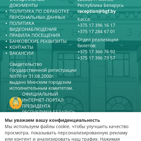
ДОКУМЕНТЫ
Республика Беларусь
ПОЛИТИКА ПО ОБРАБОТКЕ
reception@bgf.by
ПЕРСОНАЛЬНЫХ ДАННЫХ
Касса:
ПОЛИТИКА
+375 17 396 16 17
ВИДЕОНАБЛЮДЕНИЯ
+375 17 284 67 01
ПРАВИЛА ПОСЕЩЕНИЯ
Отдел реализации
БАНКОВСКИЕ РЕКВИЗИТЫ
билетов:
КОНТАКТЫ
+375 17 366 76 92
ВАКАНСИИ
+375 17 396 73 57
Свидетельство
Государственной регистрации
№970 от 31.08.2000г.
выдано Минским городским
исполнительным комитетом.
ОФИЦИАЛЬНЫЙ
ИНТЕРНЕТ-ПОРТАЛ
ПРЕЗИДЕНТА
РЕСПУБЛИКИ БЕЛАРУСЬ
МИНИСТЕРСТВО КУЛЬТУРЫ
Мы уважаем вашу конфиденциальность
РЕСПУБЛИКИ БЕЛАРУСЬ
Мы используем файлы cookie, чтобы улучшить качество
ПОРТАЛ
просмотра, показывать персонализированную рекламу
РЕЙТИНГОВОЙ ОЦЕНКИ
или контент и анализировать наш трафик. Нажимая