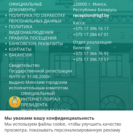
ОФИЦИАЛЬНЫЕ
220005 г. Минск,
ДОКУМЕНТЫ
Республика Беларусь
ПОЛИТИКА ПО ОБРАБОТКЕ
reception@bgf.by
ПЕРСОНАЛЬНЫХ ДАННЫХ
Касса:
ПОЛИТИКА
+375 17 396 16 17
ВИДЕОНАБЛЮДЕНИЯ
+375 17 284 67 01
ПРАВИЛА ПОСЕЩЕНИЯ
Отдел реализации
БАНКОВСКИЕ РЕКВИЗИТЫ
билетов:
КОНТАКТЫ
+375 17 366 76 92
ВАКАНСИИ
+375 17 396 73 57
Свидетельство
Государственной регистрации
№970 от 31.08.2000г.
выдано Минским городским
исполнительным комитетом.
ОФИЦИАЛЬНЫЙ
ИНТЕРНЕТ-ПОРТАЛ
ПРЕЗИДЕНТА
РЕСПУБЛИКИ БЕЛАРУСЬ
МИНИСТЕРСТВО КУЛЬТУРЫ
Мы уважаем вашу конфиденциальность
РЕСПУБЛИКИ БЕЛАРУСЬ
Мы используем файлы cookie, чтобы улучшить качество
ПОРТАЛ
просмотра, показывать персонализированную рекламу