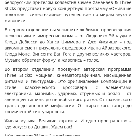
белорусским зрителям коллектив Семен Хананаев & Three
Sticks представит новую концертную программу «Ожившие
полотна» – синестезийное путешествие по мирам звука и
живописи.
В первом отделении вы услышите любимые произведения
неоклассики и импрессионизма – от Людовико Эйнауди и
Клода Дебюсси до Ханса Циммера и Джо Хисаиши – под
аккомпанемент визуальных шедевров Ивана Айвазовского,
Клода Моне, Винсента Ван Гога и других великих мастеров.
Музыка обретает форму, а живопись – голос.
Во втором отделении прозвучит авторская программа
Three Sticks: мощная, кинематографичная, насыщенная
ритмами и текстурами. Это оригинальные композиции в
стиле классического кроссовера с элементами
электроники, маримбы, ударных, струнных и рояля – от
звенящей тишины до первобытного ритма. От шаманского
транса до японской мифологии. От пиратского танца до
космической сингулярности.
Живая музыка. Великие картины. И одно пространство –
где искусство Дышит. Ждем вас!
*
Концерт пройдёт в 2-х отделениях