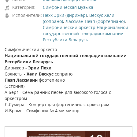
Категория:
Симфоническая музыка
Исполнители:
Пехк Эрки (дирижёр)
,
Вескус Хели
(сопрано)
,
Лассман Пеэп (фортепиано)
,
Симфонический оркестр Национальной
государственной телерадиокомпании
Республики Беларусь
Симфонический оркестр
Национальной государственной телерадиокомпании
Республики Беларусь
Дирижер -
Эрки Пехк
Солисты -
Хели Вескус
сопрано
Пеэп Лассманн
фортепиано
(Эстония)
А.Берг - Семь ранних песен для высокого голоса с
оркестром
Л.Сумера - Концерт для фортепиано с оркестром
И.Брамс - Симфония № 4 ми минор