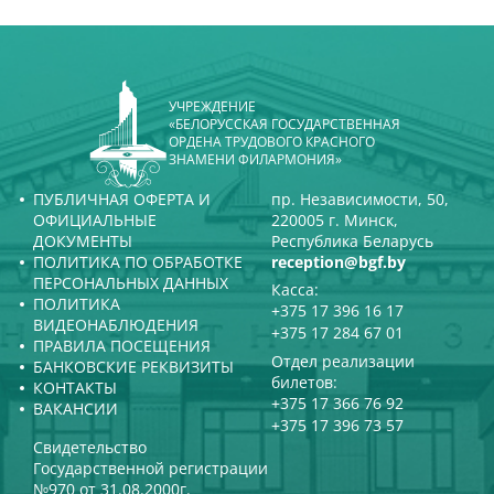
УЧРЕЖДЕНИЕ
«БЕЛОРУССКАЯ ГОСУДАРСТВЕННАЯ
ОРДЕНА ТРУДОВОГО КРАСНОГО
ЗНАМЕНИ ФИЛАРМОНИЯ»
ПУБЛИЧНАЯ ОФЕРТА И
пр. Независимости, 50,
ОФИЦИАЛЬНЫЕ
220005 г. Минск,
ДОКУМЕНТЫ
Республика Беларусь
ПОЛИТИКА ПО ОБРАБОТКЕ
reception@bgf.by
ПЕРСОНАЛЬНЫХ ДАННЫХ
Касса:
ПОЛИТИКА
+375 17 396 16 17
ВИДЕОНАБЛЮДЕНИЯ
+375 17 284 67 01
ПРАВИЛА ПОСЕЩЕНИЯ
Отдел реализации
БАНКОВСКИЕ РЕКВИЗИТЫ
билетов:
КОНТАКТЫ
+375 17 366 76 92
ВАКАНСИИ
+375 17 396 73 57
Свидетельство
Государственной регистрации
№970 от 31.08.2000г.