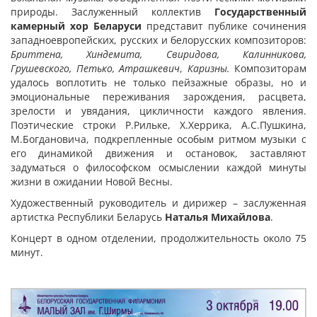
природы. Заслуженный коллектив
Государственный
камерный хор Беларуси
представит публике сочинения
западноевропейских, русских и белорусских композиторов:
Бриттена, Хиндемита, Свиридова, Калинникова,
Грушевского, Петько, Атрашкевич
,
Каризны.
Композиторам
удалось воплотить не только пейзажные образы, но и
эмоциональные переживания зарождения, расцвета,
зрелости и увядания, цикличности каждого явления.
Поэтические строки Р.Рильке, Х.Херрика, А.С.Пушкина,
М.Богдановича, подкрепленные особым ритмом музыки с
его динамикой движения и остановок, заставляют
задуматься о философском осмыслении каждой минуты
жизни в ожидании Новой Весны.
Художественный руководитель и дирижер – заслуженная
артистка Республики Беларусь
Наталья Михайлова
.
Концерт в одном отделении, продолжительность около 75
минут.