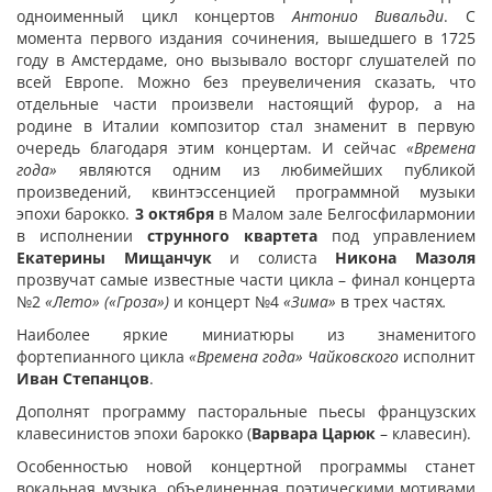
одноименный цикл концертов
Антонио Вивальди
. С
момента первого издания сочинения, вышедшего в 1725
году в Амстердаме, оно вызывало восторг слушателей по
всей Европе. Можно без преувеличения сказать, что
отдельные части произвели настоящий фурор, а на
родине в Италии композитор стал знаменит в первую
очередь благодаря этим концертам. И сейчас
«Времена
года»
являются одним из любимейших публикой
произведений, квинтэссенцией программной музыки
эпохи барокко.
3 октября
в Малом зале Белгосфилармонии
в исполнении
струнного квартета
под управлением
Екатерины Мищанчук
и солиста
Никона Мазоля
прозвучат самые известные части цикла – финал концерта
№2
«Лето» («Гроза»)
и концерт №4
«Зима»
в трех частях
.
Наиболее яркие миниатюры из знаменитого
фортепианного цикла
«Времена года» Чайковского
исполнит
Иван Степанцов
.
Дополнят программу пасторальные пьесы французских
клавесинистов эпохи барокко (
Варвара Царюк
– клавесин).
Особенностью новой концертной программы станет
вокальная музыка, объединенная поэтическими мотивами