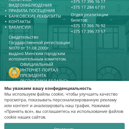
+375 17 396 16 17
ВИДЕОНАБЛЮДЕНИЯ
+375 17 284 67 01
ПРАВИЛА ПОСЕЩЕНИЯ
Отдел реализации
БАНКОВСКИЕ РЕКВИЗИТЫ
билетов:
КОНТАКТЫ
+375 17 366 76 92
ВАКАНСИИ
+375 17 396 73 57
Свидетельство
Государственной регистрации
№970 от 31.08.2000г.
выдано Минским городским
исполнительным комитетом.
ОФИЦИАЛЬНЫЙ
ИНТЕРНЕТ-ПОРТАЛ
ПРЕЗИДЕНТА
РЕСПУБЛИКИ БЕЛАРУСЬ
МИНИСТЕРСТВО КУЛЬТУРЫ
Мы уважаем вашу конфиденциальность
РЕСПУБЛИКИ БЕЛАРУСЬ
Мы используем файлы cookie, чтобы улучшить качество
ПОРТАЛ
просмотра, показывать персонализированную рекламу
РЕЙТИНГОВОЙ ОЦЕНКИ
или контент и анализировать наш трафик. Нажимая
«Принять все», вы соглашаетесь на использование файлов
оценка 4,9
cookie наших сайтов.
на основании 112 отзывов