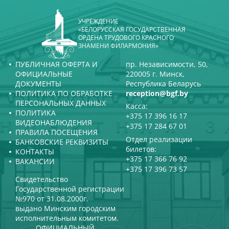
УЧРЕЖДЕНИЕ
«БЕЛОРУССКАЯ ГОСУДАРСТВЕННАЯ
ОРДЕНА ТРУДОВОГО КРАСНОГО
ЗНАМЕНИ ФИЛАРМОНИЯ»
ПУБЛИЧНАЯ ОФЕРТА И
пр. Независимости, 50,
ОФИЦИАЛЬНЫЕ
220005 г. Минск,
ДОКУМЕНТЫ
Республика Беларусь
ПОЛИТИКА ПО ОБРАБОТКЕ
reception@bgf.by
ПЕРСОНАЛЬНЫХ ДАННЫХ
Касса:
ПОЛИТИКА
+375 17 396 16 17
ВИДЕОНАБЛЮДЕНИЯ
+375 17 284 67 01
ПРАВИЛА ПОСЕЩЕНИЯ
Отдел реализации
БАНКОВСКИЕ РЕКВИЗИТЫ
билетов:
КОНТАКТЫ
+375 17 366 76 92
ВАКАНСИИ
+375 17 396 73 57
Свидетельство
Государственной регистрации
№970 от 31.08.2000г.
выдано Минским городским
исполнительным комитетом.
ОФИЦИАЛЬНЫЙ