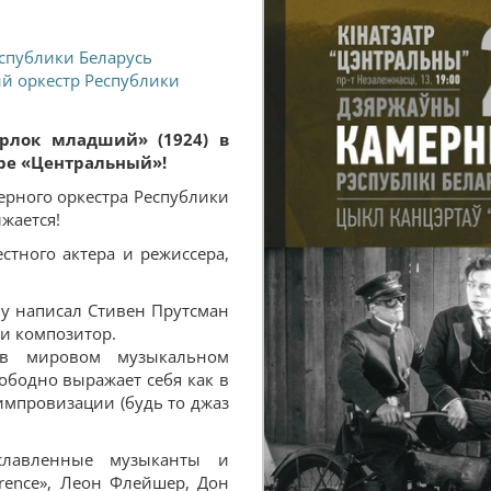
спублики Беларусь
й оркестр Республики
рлок младший» (1924) в
ре «Центральный»!
ерного оркестра Республики
жается!
тного актера и режиссера,
у написал Стивен Прутсман
и композитор.
 в мировом музыкальном
ободно выражает себя как в
импровизации (будь то джаз
славленные музыканты и
wrence», Леон Флейшер, Дон