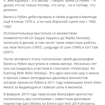
«…моя карьера – это вызов, - говорит Ванесса Рубин. – Я
делаю это не только потому, что хочу… но и потому, что
должна».
Ванесса Рубин дебютировала в своём родном Кливленде
ещё в конце 1970-х, а на нью-йоркской сцене она с 1982
года!
Исполнительница выступала со множеством
знаменитостей (от Барри Харриса до Хёрби Хэнкока),
записала 8 дисков, в том числе такие известные работы,
как New Horizons (1997), Language of Love (1999) и Girl Talk
(2001).
После активного этапа пополнения своей дискографии
Ванесса Рубин выступила в новом амплуа. Несколько лет
она наслаждалась участием в спектакле «Yesterdays: An
Evening With Billie Holiday». Это одно женское шоу о жизни
и музыке самых легендарных джазовых вокалистов,
которое принесло Рубин в 2011 году номинацию Kevin Klein
Award за выдающуюся главную роль в мюзикле.
В феврале 2019 года творческая биография аритистки
пополнилась выступлениями с известным джазовым
пианистом Gary Motley на Emory Jazz Fest 2019 (Атланта,