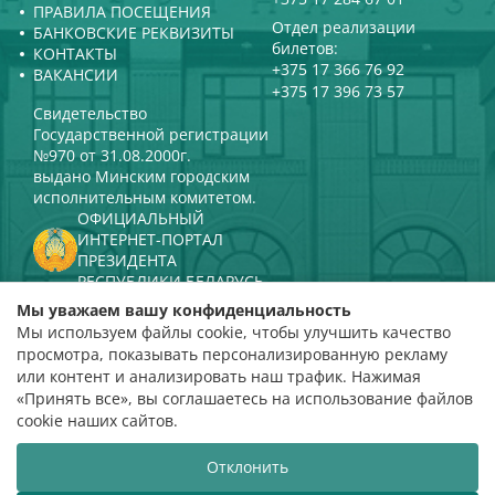
ПРАВИЛА ПОСЕЩЕНИЯ
Отдел реализации
БАНКОВСКИЕ РЕКВИЗИТЫ
билетов:
КОНТАКТЫ
+375 17 366 76 92
ВАКАНСИИ
+375 17 396 73 57
Свидетельство
Государственной регистрации
№970 от 31.08.2000г.
выдано Минским городским
исполнительным комитетом.
ОФИЦИАЛЬНЫЙ
ИНТЕРНЕТ-ПОРТАЛ
ПРЕЗИДЕНТА
РЕСПУБЛИКИ БЕЛАРУСЬ
МИНИСТЕРСТВО КУЛЬТУРЫ
Мы уважаем вашу конфиденциальность
РЕСПУБЛИКИ БЕЛАРУСЬ
Мы используем файлы cookie, чтобы улучшить качество
ПОРТАЛ
просмотра, показывать персонализированную рекламу
РЕЙТИНГОВОЙ ОЦЕНКИ
или контент и анализировать наш трафик. Нажимая
«Принять все», вы соглашаетесь на использование файлов
оценка 4,9
cookie наших сайтов.
на основании 112 отзывов
Отклонить
Разработка сайта
ВТОП3