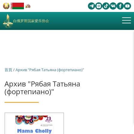
白俄罗斯国家爱乐协会
首頁
/
Архив "Рябая Татьяна (фортепиано)"
Архив "Рябая Татьяна
(фортепиано)"