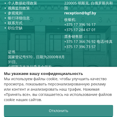
个人数据处理政策
220005 明斯克, 白俄罗斯共和
视频监控政策
国
参观规则
reception@bgf.by
银行详细信息
收银机:
联系方式
+375 17 396 16 17
职位空缺
+375 17 284 67 01
票务销售部：
+375 17 366 76 92 电话/传真
+375 17 396 73 57
证书
国家登记号970，日期为2000年8月
31日。
由明斯克市执行委员会颁发。
白俄罗斯共和国总统官方互联网
Мы уважаем вашу конфиденциальность
门户网站
Мы используем файлы cookie, чтобы улучшить качество
门户网站
просмотра, показывать персонализированную рекламу
白俄罗斯共和国文化部
评级评估
или контент и анализировать наш трафик. Нажимая
«Принять все», вы соглашаетесь на использование файлов
评分 4.9
cookie наших сайтов.
基于 112 条评价
Отклонить
网站开发
VTOP3