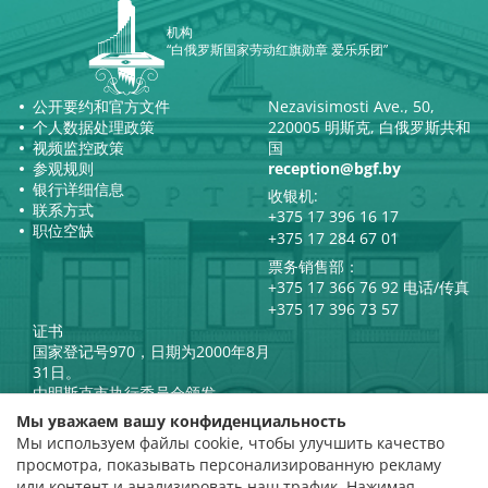
机构
“白俄罗斯国家劳动红旗勋章 爱乐乐团”
公开要约和官方文件
Nezavisimosti Ave., 50,
个人数据处理政策
220005 明斯克, 白俄罗斯共和
视频监控政策
国
参观规则
reception@bgf.by
银行详细信息
收银机:
联系方式
+375 17 396 16 17
职位空缺
+375 17 284 67 01
票务销售部：
+375 17 366 76 92 电话/传真
+375 17 396 73 57
证书
国家登记号970，日期为2000年8月
31日。
由明斯克市执行委员会颁发。
白俄罗斯共和国总统官方互联网
Мы уважаем вашу конфиденциальность
门户网站
Мы используем файлы cookie, чтобы улучшить качество
门户网站
просмотра, показывать персонализированную рекламу
白俄罗斯共和国文化部
评级评估
или контент и анализировать наш трафик. Нажимая