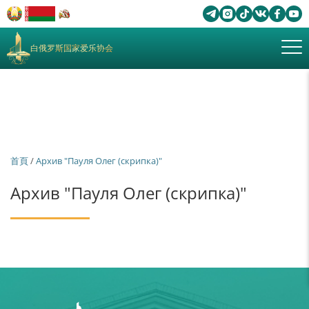
白俄罗斯国家爱乐协会
首頁
/
Архив "Пауля Олег (скрипка)"
Архив "Пауля Олег (скрипка)"