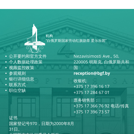
机构
“白俄罗斯国家劳动红旗勋章 爱乐乐团”
公开要约和官方文件
Nezavisimosti Ave., 50,
个人数据处理政策
220005 明斯克, 白俄罗斯共和
视频监控政策
国
参观规则
reception@bgf.by
银行详细信息
收银机:
联系方式
+375 17 396 16 17
职位空缺
+375 17 284 67 01
票务销售部：
+375 17 366 76 92 电话/传真
+375 17 396 73 57
证书
国家登记号970，日期为2000年8月
31日。