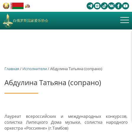
白俄罗斯国家爱乐协会
Главная
/
Исполнители
/ Абдулина Татьяна (сопрано)
Абдулина Татьяна (сопрано)
Лауреат всероссийских и международных конкурсов,
солистка Липецкого Дома музыки, солистка народного
оркестра «Россияне» (г.Тамбов)