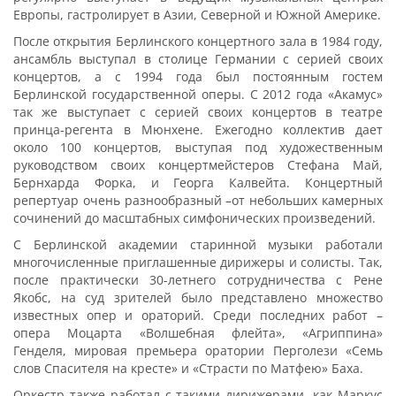
Европы, гастролирует в Азии, Северной и Южной Америке.
После открытия Берлинского концертного зала в 1984 году,
ансамбль выступал в столице Германии с серией своих
концертов, а с 1994 года был постоянным гостем
Берлинской государственной оперы. С 2012 года «Акамус»
так же выступает с серией своих концертов в театре
принца-регента в Мюнхене. Ежегодно коллектив дает
около 100 концертов, выступая под художественным
руководством своих концертмейстеров Стефана Май,
Бернхарда Форка, и Георга Калвейта. Концертный
репертуар очень разнообразный –от небольших камерных
сочинений до масштабных симфонических произведений.
С Берлинской академии старинной музыки работали
многочисленные приглашенные дирижеры и солисты. Так,
после практически 30-летнего сотрудничества с Рене
Якобс, на суд зрителей было представлено множество
известных опер и ораторий. Среди последних работ –
опера Моцарта «Волшебная флейта», «Агриппина»
Генделя, мировая премьера оратории Перголези «Семь
слов Спасителя на кресте» и «Страсти по Матфею» Баха.
Оркестр также работал с такими дирижерами, как Маркус