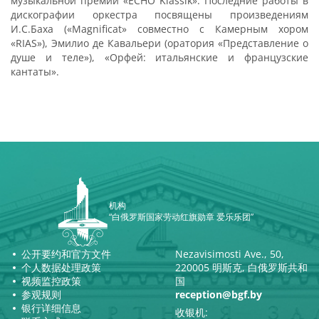
музыкальной премии «ECHO Klassik». Последние работы в
дискографии оркестра посвящены произведениям
И.С.Баха («Magnificat» совместно с Камерным хором
«RIAS»), Эмилио де Кавальери (оратория «Представление о
душе и теле»), «Орфей: итальянские и французские
кантаты».
机构
“白俄罗斯国家劳动红旗勋章 爱乐乐团”
公开要约和官方文件
Nezavisimosti Ave., 50,
个人数据处理政策
220005 明斯克, 白俄罗斯共和
视频监控政策
国
参观规则
reception@bgf.by
银行详细信息
收银机: