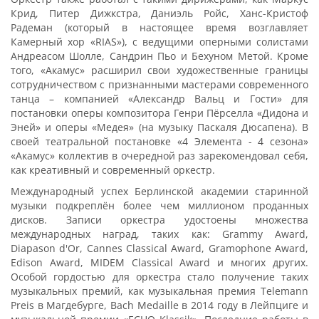
Крид, Питер Дижкстра, Даниэль Ройс, Ханс-Кристоф
Радеман (который в настоящее время возглавляет
Камерный хор «RIAS»), с ведущими оперными солистами
Андреасом Шолле, Сандрин Пьо и Бехуном Метой. Кроме
того, «Акамус» расширил свои художественные границы
сотрудничеством с признанными мастерами современного
танца – компанией «Александр Вальц и Гости» для
постановки оперы композитора Генри Пёрселла «Дидона и
Эней» и оперы «Медея» (на музыку Паскаля Дюсапена). В
своей театральной постановке «4 Элемента - 4 сезона»
«Акамус» коллектив в очередной раз зарекомендовал себя,
как креативный и современный оркестр.
Международный успех Берлинской академии старинной
музыки подкреплён более чем миллионом проданных
дисков. Записи оркестра удостоены множества
международных наград, таких как: Grammy Award,
Diapason d'Or, Cannes Classical Award, Gramophone Award,
Edison Award, MIDEM Classical Award и многих других.
Особой гордостью для оркестра стало получение таких
музыкальных премий, как музыкальная премия Telemann
Preis в Магдебурге, Bach Medaille в 2014 году в Лейпциге и