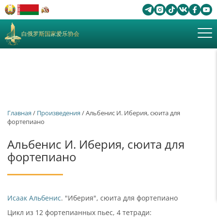
白俄罗斯国家爱乐协会
Главная
/
Произведения
/ Альбенис И. Иберия, сюита для
фортепиано
Альбенис И. Иберия, сюита для
фортепиано
Исаак Альбенис
. "Иберия", сюита для фортепиано
Цикл из 12 фортепианных пьес, 4 тетради: