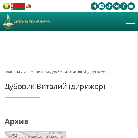
白俄罗斯国家爱乐协会
Главная
/
Исполнители
/ Дубовик Виталий (дирижёр)
Дубовик Виталий (дирижёр)
Архив