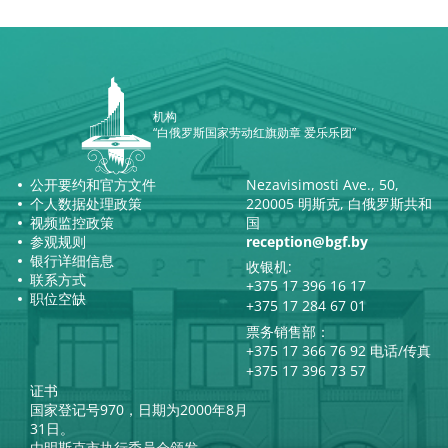
机构
“白俄罗斯国家劳动红旗勋章 爱乐乐团”
公开要约和官方文件
Nezavisimosti Ave., 50,
个人数据处理政策
220005 明斯克, 白俄罗斯共和
视频监控政策
国
参观规则
reception@bgf.by
银行详细信息
收银机:
联系方式
+375 17 396 16 17
职位空缺
+375 17 284 67 01
票务销售部：
+375 17 366 76 92 电话/传真
+375 17 396 73 57
证书
国家登记号970，日期为2000年8月
31日。
由明斯克市执行委员会颁发。