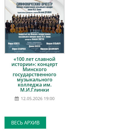
«100 лет славной
истории»: концерт
Минского
государственного
музыкального
колледжа им.
М.И.Глинки
12.05.2026 19:00
ВЕСЬ АРХИВ