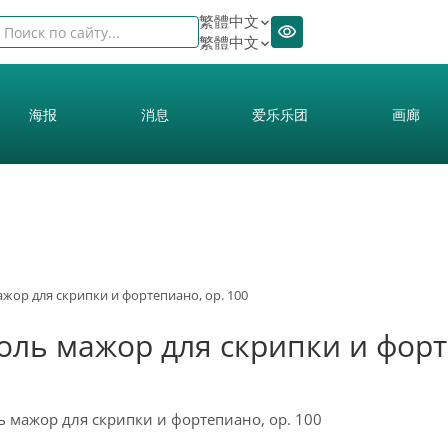
繁體中文
繁體中文
海报
消息
爱乐乐团
画廊
жор для скрипки и фортепиано, ор. 100
оль мажор для скрипки и форт
ь мажор для скрипки и фортепиано, ор. 100