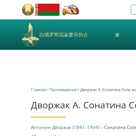
白俄罗斯国家爱乐协会
家
Главная
/
Произведения
/ Дворжак А. Сонатина Соль ма
Дворжак А. Сонатина С
Антонин Дворжак (1841–1904)
– Сонатина Сол