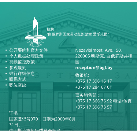
机构
“白俄罗斯国家劳动红旗勋章 爱乐乐团”
公开要约和官方文件
Nezavisimosti Ave., 50,
个人数据处理政策
220005 明斯克, 白俄罗斯共和
视频监控政策
国
参观规则
reception@bgf.by
银行详细信息
收银机:
联系方式
+375 17 396 16 17
职位空缺
+375 17 284 67 01
票务销售部：
+375 17 366 76 92 电话/传真
+375 17 396 73 57
证书
国家登记号970，日期为2000年8月
31日。
由明斯克市执行委员会颁发。
白俄罗斯共和国总统官方互联网