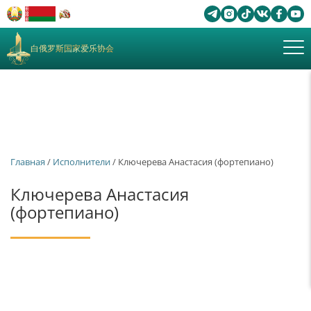
白俄罗斯国家爱乐协会
Главная
/
Исполнители
/ Ключерева Анастасия (фортепиано)
Ключерева Анастасия
(фортепиано)