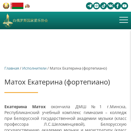
白俄罗斯国家爱乐协会
Главная
/
Исполнители
/ Матох Екатерина (фортепиано)
Матох Екатерина (фортепиано)
Екатерина Матох
окончила ДМШ №1 г.Минска,
Республиканский учебный комплекс гимназия – колледж
при Белорусской государственной академии музыки (класс
профессора Л.С.Шеломенцевой), Белорусскую
государственную академию музыки и магистратуру (класс