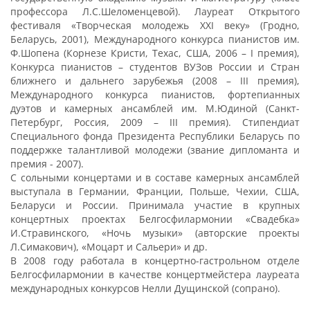
профессора Л.С.Шеломенцевой). Лауреат Открытого
фестиваля «Творческая молодежь XXI веку» (Гродно,
Беларусь, 2001), Международного конкурса пианистов им.
Ф.Шопена (Корнезе Кристи, Техас, США, 2006 – I премия),
Конкурса пианистов – студентов ВУЗов России и Стран
ближнего и дальнего зарубежья (2008 – III премия),
Международного конкурса пианистов, фортепианных
дуэтов и камерных ансамблей им. М.Юдиной (Санкт-
Петербург, Россия, 2009 – III премия). Стипендиат
Специального фонда Президента Республики Беларусь по
поддержке талантливой молодежи (звание дипломанта и
премия - 2007).
С сольными концертами и в составе камерных ансамблей
выступала в Германии, Франции, Польше, Чехии, США,
Беларуси и России. Принимала участие в крупных
концертных проектах Белгосфилармонии «Свадебка»
И.Стравинского, «Ночь музыки» (авторские проекты
Л.Симакович), «Моцарт и Сальери» и др.
В 2008 году работала в концертно-гастрольном отделе
Белгосфилармонии в качестве концертмейстера лауреата
международных конкурсов Нелли Дущинской (сопрано).