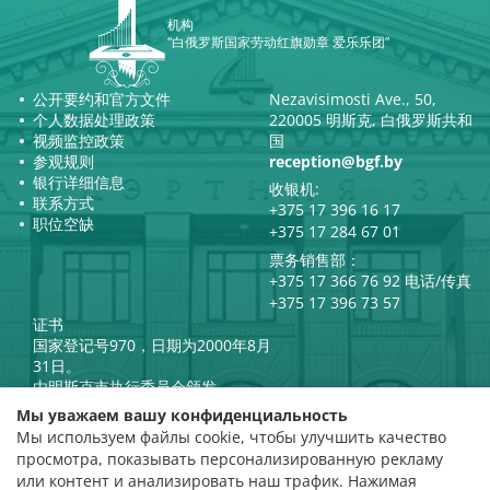
机构
“白俄罗斯国家劳动红旗勋章 爱乐乐团”
公开要约和官方文件
Nezavisimosti Ave., 50,
个人数据处理政策
220005 明斯克, 白俄罗斯共和
视频监控政策
国
参观规则
reception@bgf.by
银行详细信息
收银机:
联系方式
+375 17 396 16 17
职位空缺
+375 17 284 67 01
票务销售部：
+375 17 366 76 92 电话/传真
+375 17 396 73 57
证书
国家登记号970，日期为2000年8月
31日。
由明斯克市执行委员会颁发。
白俄罗斯共和国总统官方互联网
Мы уважаем вашу конфиденциальность
门户网站
Мы используем файлы cookie, чтобы улучшить качество
门户网站
просмотра, показывать персонализированную рекламу
白俄罗斯共和国文化部
评级评估
или контент и анализировать наш трафик. Нажимая