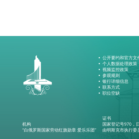
公开要约和官方文
个人数据处理政策
视频监控政策
参观规则
银行详细信息
联系方式
职位空缺
证书
机构
国家登记号970，日
“白俄罗斯国家劳动红旗勋章 爱乐乐团”
由明斯克市执行委