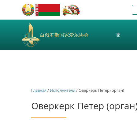
白俄罗斯国家爱乐协会
家
Главная
/
Исполнители
/ Оверкерк Петер (орган)
Оверкерк Петер (орган