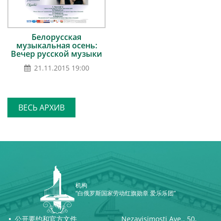
Белорусская
музыкальная осень:
Вечер русской музыки
21.11.2015 19:00
ВЕСЬ АРХИВ
机构
“白俄罗斯国家劳动红旗勋章 爱乐乐团”
公开要约和官方文件
Nezavisimosti Ave., 50,