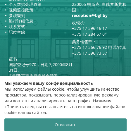
个人数据处理政策
220005 明斯克, 白俄罗斯共和
视频监控政策
国
参观规则
reception@bgf.by
银行详细信息
收银机:
联系方式
+375 17 396 16 17
职位空缺
+375 17 284 67 01
票务销售部：
+375 17 366 76 92 电话/传真
+375 17 396 73 57
证书
国家登记号970，日期为2000年8月
31日。
由明斯克市执行委员会颁发。
白俄罗斯共和国总统官方互联网
Мы уважаем вашу конфиденциальность
门户网站
Мы используем файлы cookie, чтобы улучшить качество
门户网站
просмотра, показывать персонализированную рекламу
白俄罗斯共和国文化部
评级评估
или контент и анализировать наш трафик. Нажимая
«Принять все», вы соглашаетесь на использование файлов
评分 4.9
cookie наших сайтов.
基于 112 条评价
Отклонить
网站开发
VTOP3