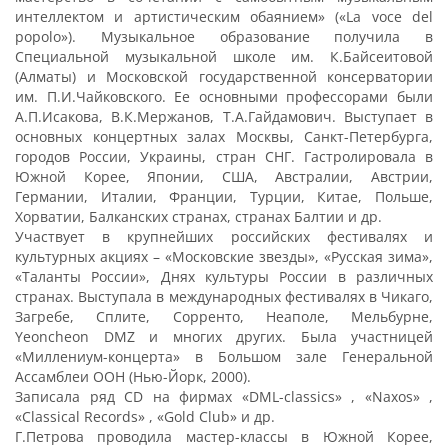
интеллектом и артистическим обаянием» («La voce del
popolo»). Музыкальное образование получила в
Специальной музыкальной школе им. К.Байсеитовой
(Алматы) и Московской государственной консерватории
им. П.И.Чайковского. Ее основными профессорами были
А.П.Исакова, В.К.Мержанов, Т.А.Гайдамович. Выступает в
основных концертных залах Москвы, Санкт-Петербурга,
городов России, Украины, стран СНГ. Гастролировала в
Южной Корее, Японии, США, Австралии, Австрии,
Германии, Италии, Франции, Турции, Китае, Польше,
Хорватии, Балканских странах, странах Балтии и др.
Участвует в крупнейших российских фестивалях и
культурных акциях – «Московские звезды», «Русская зима»,
«Таланты России», Днях культуры России в различных
странах. Выступала в международных фестивалях в Чикаго,
Загребе, Сплите, Сорренто, Неаполе, Мельбурне,
Yeoncheon DMZ и многих других. Была участницей
«Миллениум-концерта» в Большом зале Генеральной
Ассамблеи ООН (Нью-Йорк, 2000).
Записала ряд CD на фирмах «DML-classics» , «Naxos» ,
«Classical Records» , «Gold Club» и др.
Г.Петрова проводила мастер-классы в Южной Корее,