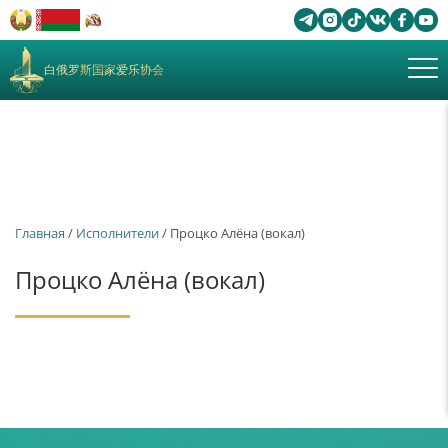
白俄罗斯国家爱乐协会
Главная
/
Исполнители
/ Процко Алёна (вокал)
Процко Алёна (вокал)