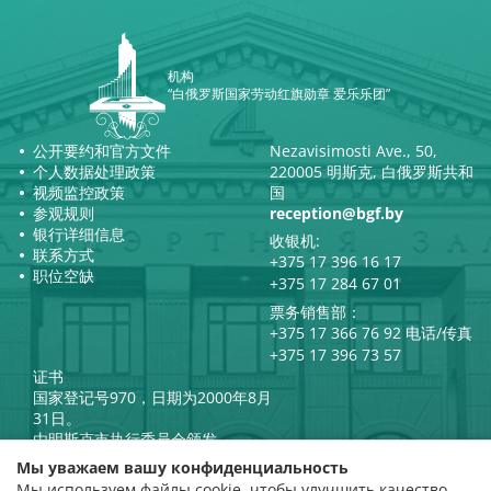
机构
“白俄罗斯国家劳动红旗勋章 爱乐乐团”
公开要约和官方文件
Nezavisimosti Ave., 50,
个人数据处理政策
220005 明斯克, 白俄罗斯共和
视频监控政策
国
参观规则
reception@bgf.by
银行详细信息
收银机:
联系方式
+375 17 396 16 17
职位空缺
+375 17 284 67 01
票务销售部：
+375 17 366 76 92 电话/传真
+375 17 396 73 57
证书
国家登记号970，日期为2000年8月
31日。
由明斯克市执行委员会颁发。
白俄罗斯共和国总统官方互联网
Мы уважаем вашу конфиденциальность
门户网站
Мы используем файлы cookie, чтобы улучшить качество