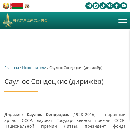
白俄罗斯国家爱乐协会
Главная
/
Исполнители
/ Саулюс Сондецкис (дирижёр)
Саулюс Сондецкис (дирижёр)
Дирижёр
Саулюс Сондецкис
(1928–2016) – народный
артист СССР, лауреат Государственной премии СССР,
Национальной премии Литвы, президент фонда