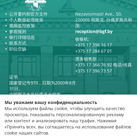
公开要约和官方文件
Nezavisimosti Ave., 50,
个人数据处理政策
220005 明斯克, 白俄罗斯共和
视频监控政策
国
参观规则
reception@bgf.by
银行详细信息
收银机:
联系方式
+375 17 396 16 17
职位空缺
+375 17 284 67 01
票务销售部：
+375 17 366 76 92 电话/传真
+375 17 396 73 57
证书
国家登记号970，日期为2000年8月
31日。
由明斯克市执行委员会颁发。
白俄罗斯共和国总统官方互联网
Мы уважаем вашу конфиденциальность
门户网站
Мы используем файлы cookie, чтобы улучшить качество
门户网站
просмотра, показывать персонализированную рекламу
白俄罗斯共和国文化部
评级评估
или контент и анализировать наш трафик. Нажимая
«Принять все», вы соглашаетесь на использование файлов
评分 4.9
cookie наших сайтов.
基于 112 条评价