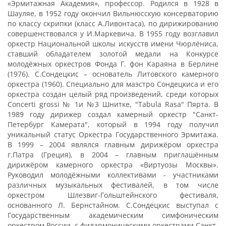
«Эрмитажная Академия», профессор. Родился в 1928 в
Шауляе, в 1952 году окончил Вильнюсскую консерваторию
по классу скрипки (класс А.Ливонтаса), по дирижированию
совершенствовался у И.Маркевича. В 1955 году возглавил
оркестр Национальной школы искусств имени Чюрлёниса,
ставший обладателем золотой медали на Конкурсе
молодёжных оркестров Фонда Г. фон Караяна в Берлине
(1976). С.Сондецкис – основатель Литовского камерного
оркестра (1960). Специально для маэстро Сондецкиса и его
оркестра создан целый ряд произведений, среди которых
Concerti grossi № 1и №3 Шнитке, "Tabula Rasa" Пярта. В
1989 году дирижер создал камерный оркестр "Санкт-
Петербург Камерата", который в 1994 году получил
уникальный статус Оркестра Государственного Эрмитажа.
В 1999 – 2004 являлся главным дирижёром оркестра
г.Патра (Греция), в 2004 – главным приглашённым
дирижёром камерного оркестра «Виртуозы Москвы».
Руководил молодёжными коллективами - участниками
различных музыкальных фестивалей, в том числе
оркестром Шлезвиг-Гольштейнского фестиваля,
основанного Л. Бернстайном. С.Сондецкис выступал с
Государственным академическим симфоническим
оркестром России, с филармоническими оркестрами Санкт-