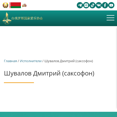
白俄罗斯国家爱乐协会
Главная
/
Исполнители
/ Шувалов Дмитрий (саксофон)
Шувалов Дмитрий (саксофон)