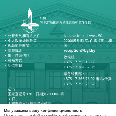
机构
“白俄罗斯国家劳动红旗勋章 爱乐乐团”
公开要约和官方文件
Nezavisimosti Ave., 50,
个人数据处理政策
220005 明斯克, 白俄罗斯共和
视频监控政策
国
参观规则
reception@bgf.by
银行详细信息
收银机:
联系方式
+375 17 396 16 17
职位空缺
+375 17 284 67 01
票务销售部：
+375 17 366 76 92 电话/传真
+375 17 396 73 57
证书
国家登记号970，日期为2000年8月
31日。
由明斯克市执行委员会颁发。
白俄罗斯共和国总统官方互联网
Мы уважаем вашу конфиденциальность
门户网站
Мы используем файлы cookie, чтобы улучшить качество