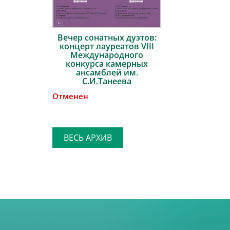
Вечер сонатных дуэтов:
концерт лауреатов VIII
Международного
конкурса камерных
ансамблей им.
С.И.Танеева
Отменен
ВЕСЬ АРХИВ