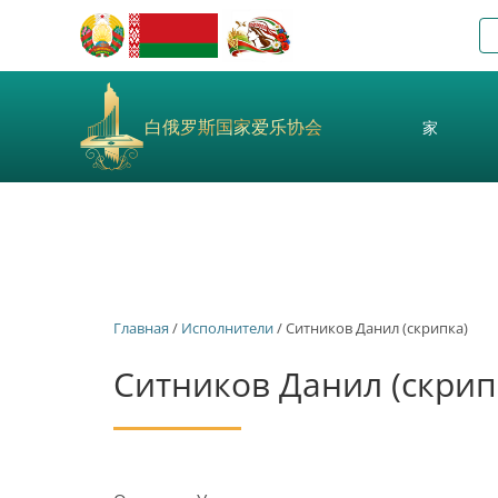
白俄罗斯国家爱乐协会
家
Главная
/
Исполнители
/ Ситников Данил (скрипка)
Ситников Данил (скрип