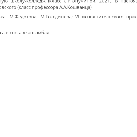
ю школу-колледж (класс С.Р.Онучиной; 2021). В насто
вского (класс профессора А.А.Кошванца).
вака, М.Федотова, М.Готсдинера; VI исполнительского п
а в составе ансамбля