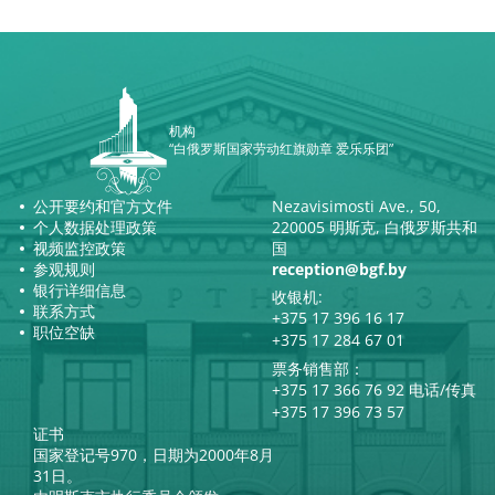
机构
“白俄罗斯国家劳动红旗勋章 爱乐乐团”
公开要约和官方文件
Nezavisimosti Ave., 50,
个人数据处理政策
220005 明斯克, 白俄罗斯共和
视频监控政策
国
参观规则
reception@bgf.by
银行详细信息
收银机:
联系方式
+375 17 396 16 17
职位空缺
+375 17 284 67 01
票务销售部：
+375 17 366 76 92 电话/传真
+375 17 396 73 57
证书
国家登记号970，日期为2000年8月
31日。