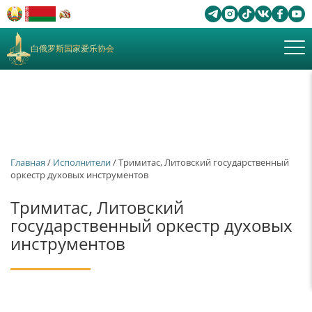
白俄罗斯国家爱乐协会
Главная
/
Исполнители
/ Тримитас, Литовский государственный
оркестр духовых инструментов
Тримитас, Литовский
государственный оркестр духовых
инструментов