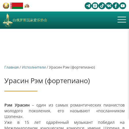
白俄罗斯国家爱乐协会
Главная
/
Исполнители
/ Урасин Рэм (фортепиано)
Урасин Рэм (фортепиано)
Рэм Урасин
– один из самых романтических пианистов
молодого поколения, его называют «посланником
Шопена».
Уже в 15 лет одарённый музыкант победил на
Международном юношеском конкурсе имени Шопена в