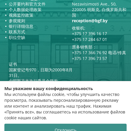
公开要约和官方文件
Nezavisimosti Ave., 50,
个人数据处理政策
220005 明斯克, 白俄罗斯共和
视频监控政策
国
参观规则
reception@bgf.by
银行详细信息
收银机:
联系方式
+375 17 396 16 17
职位空缺
+375 17 284 67 01
票务销售部：
+375 17 366 76 92 电话/传真
+375 17 396 73 57
证书
国家登记号970，日期为2000年8月
31日。
由明斯克市执行委员会颁发。
白俄罗斯共和国总统官方互联网
Мы уважаем вашу конфиденциальность
门户网站
Мы используем файлы cookie, чтобы улучшить качество
门户网站
просмотра, показывать персонализированную рекламу
白俄罗斯共和国文化部
评级评估
или контент и анализировать наш трафик. Нажимая
«Принять все», вы соглашаетесь на использование файлов
评分 4.9
cookie наших сайтов.
基于 112 条评价
Отклонить