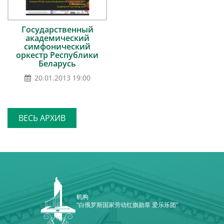
Государственный
академический
симфонический
оркестр Республики
Беларусь
20.01.2013 19:00
ВЕСЬ АРХИВ
机构
“白俄罗斯国家劳动红旗勋章 爱乐乐团”