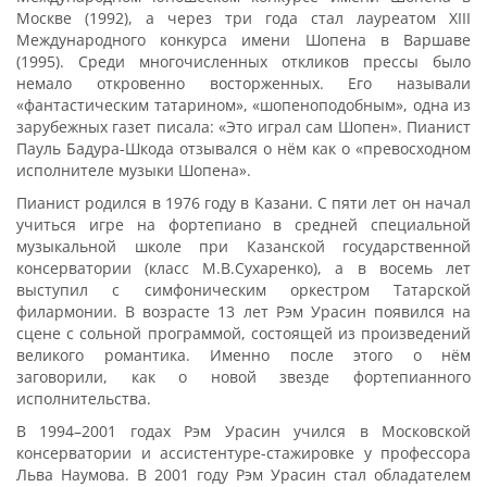
Москве (1992), а через три года стал лауреатом XIII
Международного конкурса имени Шопена в Варшаве
(1995). Среди многочисленных откликов прессы было
немало откровенно восторженных. Его называли
«фантастическим татарином», «шопеноподобным», одна из
зарубежных газет писала: «Это играл сам Шопен». Пианист
Пауль Бадура-Шкода отзывался о нём как о «превосходном
исполнителе музыки Шопена».
Пианист родился в 1976 году в Казани. С пяти лет он начал
учиться игре на фортепиано в средней специальной
музыкальной школе при Казанской государственной
консерватории (класс М.В.Сухаренко), а в восемь лет
выступил с симфоническим оркестром Татарской
филармонии. В возрасте 13 лет Рэм Урасин появился на
сцене с сольной программой, состоящей из произведений
великого романтика. Именно после этого о нём
заговорили, как о новой звезде фортепианного
исполнительства.
В 1994–2001 годах Рэм Урасин учился в Московской
консерватории и ассистентуре-стажировке у профессора
Льва Наумова. В 2001 году Рэм Урасин стал обладателем