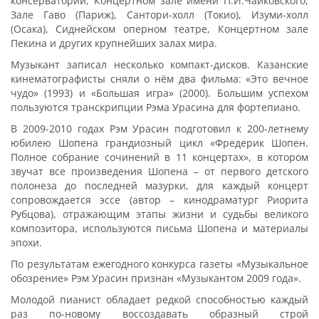
консерватории, Концертном зале имени П.И.Чайковского,
Зале Гаво (Париж), Сантори-холл (Токио), Изуми-холл
(Осака), Сиднейском оперном театре, Концертном зале
Пекина и других крупнейших залах мира.
Музыкант записал несколько компакт-дисков. Казанские
кинематографисты сняли о нём два фильма: «Это вечное
чудо» (1993) и «Большая игра» (2000). Большим успехом
пользуются транскрипции Рэма Урасина для фортепиано.
В 2009-2010 годах Рэм Урасин подготовил к 200-летнему
юбилею Шопена грандиозный цикл «Фредерик Шопен.
Полное собрание сочинений в 11 концертах», в котором
звучат все произведения Шопена – от первого детского
полонеза до последней мазурки, для каждый концерт
сопровождается эссе (автор – кинодраматург Риорита
Рубцова), отражающим этапы жизни и судьбы великого
композитора, используются письма Шопена и материалы
эпохи.
По результатам ежегодного конкурса газеты «Музыкальное
обозрение» Рэм Урасин признан «Музыкантом 2009 года».
Молодой пианист обладает редкой способностью каждый
раз по-новому воссоздавать образный строй