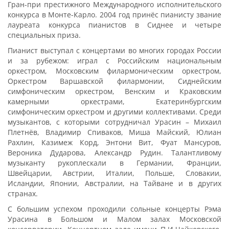
Гран-при престижного Международного исполнительского
конкурса в Монте-Карло. 2004 год принёс пианисту звание
лауреата конкурса пианистов в Сиднее и четыре
специальных приза.
Пианист выступал с концертами во многих городах России
и за рубежом: играл с Российским национальным
оркестром, Московским филармоническим оркестром,
Оркестром Варшавской филармонии, Сиднейским
симфоническим оркестром, Венским и Краковским
камерными оркестрами, Екатеринбургским
симфоническим оркестром и другими коллективами. Среди
музыкантов, с которыми сотрудничал Урасин – Михаил
Плетнёв, Владимир Спиваков, Миша Майский, Юлиан
Рахлин, Казимеж Корд, Энтони Вит, Фуат Мансуров,
Вероника Дударова, Александр Рудин. Талантливому
музыканту рукоплескали в Германии, Франции,
Швейцарии, Австрии, Италии, Польше, Словакии,
Исландии, Японии, Австралии, на Тайване и в других
странах.
С большим успехом проходили сольные концерты Рэма
Урасина в Большом и Малом залах Московской