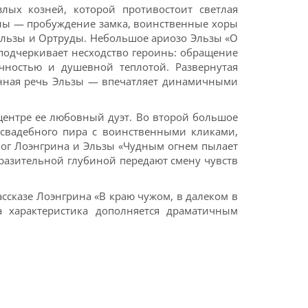
лых козней, которой противостоит светлая
цены — пробуждение замка, воинственные хоры
Эльзы и Ортруды. Небольшое ариозо Эльзы «О
подчеркивает несходство героинь: обращение
ечностью и душевной теплотой. Развернутая
анная речь Эльзы — впечатляет динамичными
центре ее любовный дуэт. Во второй большое
 свадебного пира с воинственными кликами,
ог Лоэнгрина и Эльзы «Чудным огнем пылает
разительной глубиной передают смену чувств
ссказе Лоэнгрина «В краю чужом, в далеком в
а характеристика дополняется драматичным