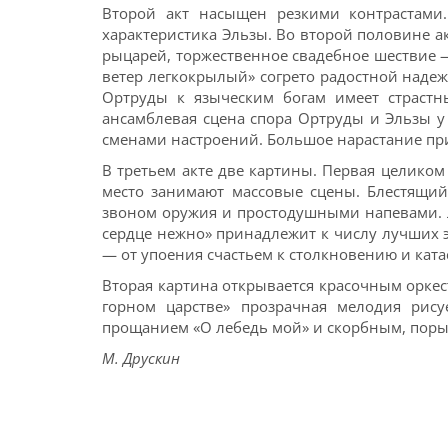
Второй акт насыщен резкими контрастами.
характеристика Эльзы. Во второй половине а
рыцарей, торжественное свадебное шествие 
ветер легкокрылый» согрето радостной наде
Ортруды к языческим богам имеет страстны
ансамблевая сцена спора Ортруды и Эльзы 
сменами настроений. Большое нарастание пр
В третьем акте две картины. Первая целико
место занимают массовые сцены. Блестящий
звоном оружия и простодушными напевами. 
сердце нежно» принадлежит к числу лучших 
— от упоения счастьем к столкновению и ката
Вторая картина открывается красочным оркес
горном царстве» прозрачная мелодия рису
прощанием «О лебедь мой» и скорбным, поры
М. Друскин