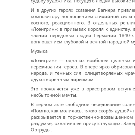
судьбу художника, несущего людям высокие и
И в других героях сказания Вагнера привл
композитору воплощением стихийной силы н
косного, реакционного. В отдельных репли
«Лоэнгрин»: в призывах короля к единству,
чаяний передовых людей Германии 1840-х 
воплощением глубокой и вечной народной муд
Музыка
«Лоэнгрин» — одна из наиболее цельных 
переживания героев. В опере ярко обрисова
народа, и темных сил, олицетворяемых мр
одухотворенным лиризмом.
Это проявляется уже в оркестровом вступл
несбыточной мечты.
В первом акте свободное чередование соль
«Помню, как молилась, тяжко скорбя душой» 
раскрывается в торжественно-возвышенном 
раздумье, охватившее присутствующих. Зав
Ортруды.