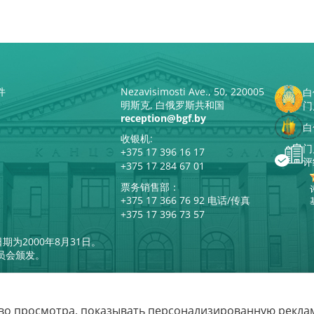
件
Nezavisimosti Ave., 50, 220005
白
明斯克, 白俄罗斯共和国
门
reception@bgf.by
白
收银机:
门
+375 17 396 16 17
评
+375 17 284 67 01
票务销售部：
+375 17 366 76 92 电话/传真
+375 17 396 73 57
期为2000年8月31日。
员会颁发。
во просмотра, показывать персонализированную реклам