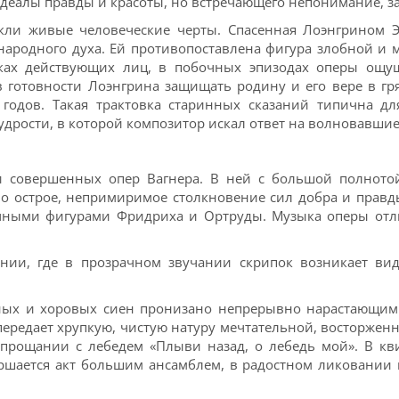
деалы правды и красоты, но встречающего непонимание, за
екли живые человеческие черты. Спасенная Лоэнгрином Э
ародного духа. Ей противопоставлена фигура злобной и 
ках действующих лиц, в побочных эпизодах оперы ощущ
 в готовности Лоэнгрина защищать родину и его вере в г
годов. Такая трактовка старинных сказаний типична д
рости, в которой композитор искал ответ на волновавшие
и совершенных опер Вагнера. В ней с большой полното
но острое, непримиримое столкновение сил добра и правд
ачными фигурами Фридриха и Ортруды. Музыка оперы отл
ении, где в прозрачном звучании скрипок возникает ви
ных и хоровых сиен пронизано непрерывно нарастающим
передает хрупкую, чистую натуру мечтательной, восторже
прощании с лебедем «Плыви назад, о лебедь мой». В кви
ершается акт большим ансамблем, в радостном ликовании 