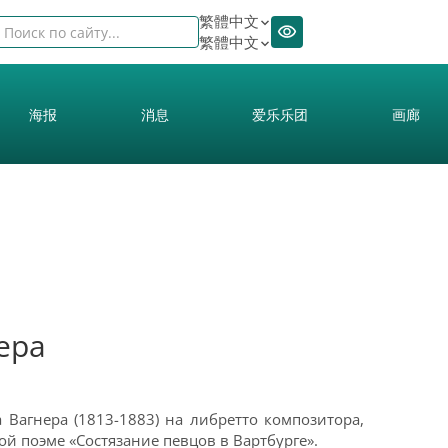
繁體中文
繁體中文
海报
消息
爱乐乐团
画廊
ера
а Вагнера (1813-1883) на либретто композитора,
й поэме «Состязание певцов в Вартбурге».