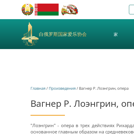
白俄罗斯国家爱乐协会
家
Главная
/
Произведения
/ Вагнер Р. Лоэнгрин, опера
Вагнер Р. Лоэнгрин, оп
"Лоэнгрин" - опера в трех действиях Рихард
основанное главным образом на средневеково