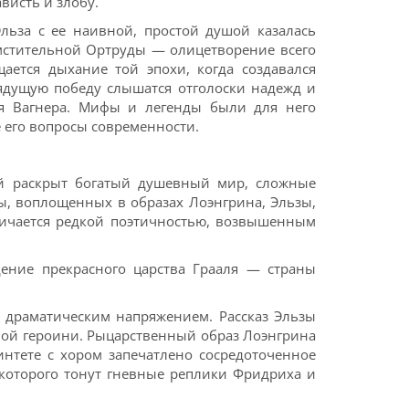
висть и злобу.
льза с ее наивной, простой душой казалась
мстительной Ортруды — олицетворение всего
ается дыхание той эпохи, когда создавался
рядущую победу слышатся отголоски надежд и
ля Вагнера. Мифы и легенды были для него
 его вопросы современности.
й раскрыт богатый душевный мир, сложные
ы, воплощенных в образах Лоэнгрина, Эльзы,
ичается редкой поэтичностью, возвышенным
дение прекрасного царства Грааля — страны
 драматическим напряжением. Рассказ Эльзы
нной героини. Рыцарственный образ Лоэнгрина
нтете с хором запечатлено сосредоточенное
которого тонут гневные реплики Фридриха и