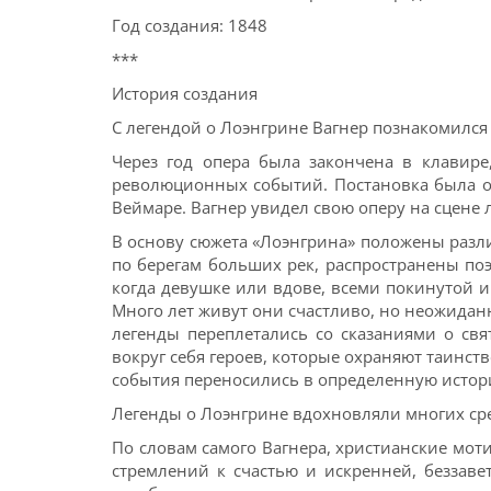
Год создания: 1848
***
История создания
С легендой о Лоэнгрине Вагнер познакомился 
Через год опера была закончена в клавире
революционных событий. Постановка была осу
Веймаре. Вагнер увидел свою оперу на сцене
В основу сюжета «Лоэнгрина» положены разл
по берегам больших рек, распространены по
когда девушке или вдове, всеми покинутой и
Много лет живут они счастливо, но неожиданн
легенды переплетались со сказаниями о св
вокруг себя героев, которые охраняют таинс
события переносились в определенную истори
Легенды о Лоэнгрине вдохновляли многих сре
По словам самого Вагнера, христианские мо
стремлений к счастью и искренней, беззав