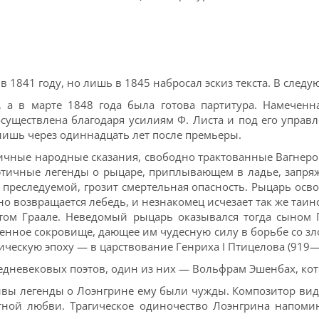
в 1841 году, но лишь в 1845 набросал эскиз текста. В след
, а в марте 1848 года была готова партитура. Намеченна
ществлена благодаря усилиям Ф. Листа и под его управлен
 лишь через одиннадцать лет после премьеры.
ичные народные сказания, свободно трактованные Вагнером
этичные легенды о рыцаре, приплывающем в ладье, запряж
 преследуемой, грозит смертельная опасность. Рыцарь осво
о возвращается лебедь, и незнакомец исчезает так же таин
ятом Граале. Неведомый рыцарь оказывался тогда сыном
твенное сокровище, дающее им чудесную силу в борьбе со з
ческую эпоху — в царствование Генриха I Птицелова (919—
дневековых поэтов, один из них — Вольфрам Эшенбах, кото
тивы легенды о Лоэнгрине ему были чужды. Композитор ви
етной любви. Трагическое одиночество Лоэнгрина напоми