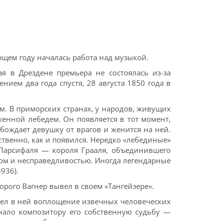
ующем году началась работа над музыкой.
я в Дрездене премьера не состоялась из-за
ием два года спустя, 28 августа 1850 года в
. В приморских странах, у народов, живущих
енной лебедем. Он появляется в тот момент,
бождает девушку от врагов и женится на ней.
ственно, как и появился. Нередко «лебединые»
 Парсифаля — короля Грааля, объединившего
лом и несправедливостью. Иногда легендарные
936).
рого Вагнер вывел в своем «Тангейзере».
дел в ней воплощение извечных человеческих
нало композитору его собственную судьбу —