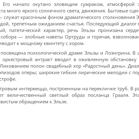
 Его начало окутано зловещим сумраком, атмосферой з
кта много яркого солнечного света, движения. Бытовые с
— служат красочным фоном драматического столкновения 
ждой, трепетным ожиданием счастья. Последующий диалог 
й, патетический характер, речь Эльзы пронизана серд
у собора — злобные наветы Ортруды и горячая, взволнов
иводит к мощному квинтету с хором.
м посвящена психологической драме Эльзы и Лоэнгрина. В 
 оркестровый антракт вводит в оживленную обстановку
Ликованием полон свадебный хор «Радостный день». Диал
эпизодов оперы; широкие гибкие лирические мелодии с по
строфе.
тровым интермеццо, построенным на перекличке труб. В ра
ет величественный светлый образ посланца Грааля. Эт
вистым обращением к Эльзе.