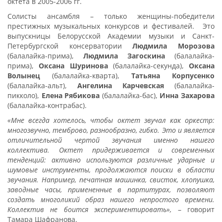
октета в 2005-2006 гг.
Солисты ансамбля
– только женщины-победители
престижных музыкальных конкурсов и фестивалей. Это
выпускницы Белорусской Академии музыки и Санкт-
Петербургской консерватории
Людмила Морозова
(балалайка-прима),
Людмила Загоскина
(балалайка-
прима),
Оксана Шуринова
(балалайка-секунда),
Оксана
Волынец
(балалайка-кварта),
Татьяна Корпусенко
(балалайка-альт),
Ангелина Карчевская
(балалайка-
пикколо),
Елена Рябикова
(балалайка-бас),
Инна Захарова
(балалайка-контрабас).
«Мне всегда хотелось, чтобы октет звучал как оркестр:
многозвучно, темброво, разнообразно, гибко. Это и является
отличительной чертой звучания именно нашего
коллектива. Октет придерживается и современных
тенденций: активно используются различные ударные и
шумовые инструменты, продолжаются поиски в области
звучания. Например, печатная машинка, свисток, хлопушка,
заводные часы, примененные в партитурах, позволяют
создать многоликий образ нашего непростого времени.
Коллектив не боится экспериментировать»,
– говорит
Тамара Шафранова.