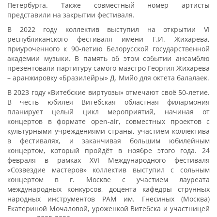
Петербурга. Также совместный номер артисты
представили на закрытии фестиваля.
В 2022 году коллектив выступил на открытии VI
республиканского фестиваля имени Г.И. Жихарева,
приуроченного к 90-летию Белорусской государственной
академии музыки. В память об этом событии ансамблю
презентовали партитуру самого маэстро Георгия Жихарева
– аранжировку «Бразилейры» Д. Мийо для октета балалаек.
В 2023 году «Витебские виртуозы» отмечают своё 50-летие.
В честь юбилея Витебская областная филармония
планирует целый цикл мероприятий, начиная от
концертов в формате open-air, совместных проектов с
культурными учреждениями страны, участием коллектива
в фестивалях, и заканчивая большим юбилейным
концертом, который пройдёт в ноябре этого года. 24
февраля в рамках XVI Международного фестиваля
«Созвездие мастеров» коллектив выступил с сольным
концертом в г. Москве с участием лауреата
международных конкурсов, доцента кафедры струнных
народных инструментов РАМ им. Гнесиных (Москва)
Екатериной Мочаловой, уроженкой Витебска и участницей