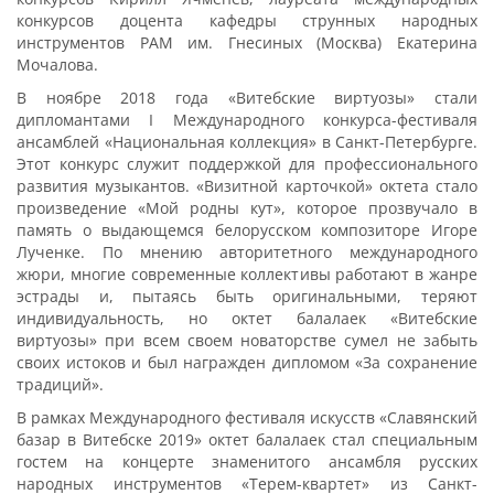
конкурсов доцента кафедры струнных народных
инструментов РАМ им. Гнесиных (Москва) Екатерина
Мочалова.
В ноябре 2018 года «Витебские виртуозы» стали
дипломантами I Международного конкурса-фестиваля
ансамблей «Национальная коллекция» в Санкт-Петербурге.
Этот конкурс служит поддержкой для профессионального
развития музыкантов. «Визитной карточкой» октета стало
произведение «Мой родны кут», которое прозвучало в
память о выдающемся белорусском композиторе Игоре
Лученке. По мнению авторитетного международного
жюри, многие современные коллективы работают в жанре
эстрады и, пытаясь быть оригинальными, теряют
индивидуальность, но октет балалаек «Витебские
виртуозы» при всем своем новаторстве сумел не забыть
своих истоков и был награжден дипломом «За сохранение
традиций».
В рамках Международного фестиваля искусств «Славянский
базар в Витебске 2019» октет балалаек стал специальным
гостем на концерте знаменитого ансамбля русских
народных инструментов «Терем-квартет» из Санкт-