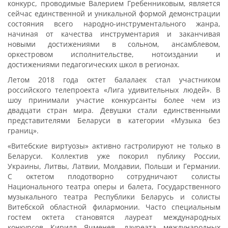
конкурс, проводимые Валерием Гребенниковым, является
сейчас единственной и уникальной формой демонстрации
состояния всего народно-инструментального жанра,
начиная от качества инструментария и заканчивая
новыми достижениями в сольном, ансамблевом,
оркестровом исполнительстве, нотоиздании и
достижениями педагогических школ в регионах.
Летом 2018 года октет балалаек стал участником
российского телепроекта «Лига удивительных людей». В
шоу принимали участие конкурсанты более чем из
двадцати стран мира. Девушки стали единственными
представителями Беларуси в категории «Музыка без
границ».
«Витебские виртуозы» активно гастролируют не только в
Беларуси. Коллектив уже покорил публику России,
Украины, Литвы, Латвии, Молдавии, Польши и Германии.
С октетом плодотворно сотрудничают солисты
Национального театра оперы и балета, Государственного
музыкального театра Республики Беларусь и солисты
Витебской областной филармонии. Часто специальным
гостем октета становятся лауреат международных
конкурсов Кирилл Ячменев, лауреата международных