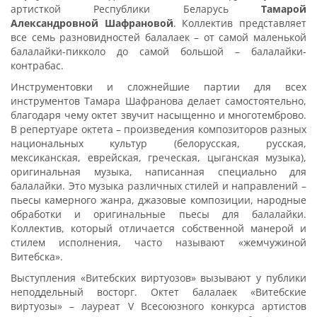
артисткой Республики Беларусь
Тамарой
Александровной Шафрановой
. Коллектив представляет
все семь разновидностей балалаек – от самой маленькой
балалайки-пикколо до самой большой – балалайки-
контрабас.
Инструментовки и сложнейшие партии для всех
инструментов Тамара Шафранова делает самостоятельно,
благодаря чему октет звучит насыщенно и многотемброво.
В репертуаре октета – произведения композиторов разных
национальных культур (белорусская, русская,
мексиканская, еврейская, греческая, цыганская музыка),
оригинальная музыка, написанная специально для
балалайки. Это музыка различных стилей и направлений –
пьесы камерного жанра, джазовые композиции, народные
обработки и оригинальные пьесы для балалайки.
Коллектив, который отличается собственной манерой и
стилем исполнения, часто называют «жемчужиной
Витебска».
Выступления «Витебских виртуозов» вызывают у публики
неподдельный восторг. Октет балалаек «Витебские
виртуозы» – лауреат V Всесоюзного конкурса артистов