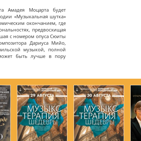
га Амадея Моцарта будет
родии «Музыкальная шутка»
омическим окончанием, где
ональностях, предвосхищая
вшая с номером опуса Сюиты
омпозитора Дариуса Мийо,
зильской музыкой, полной
может быть лучше в пору