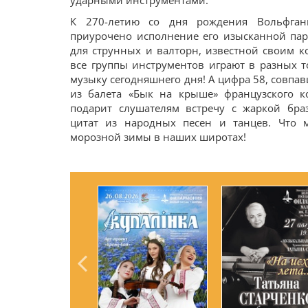
ударными инструментами.
К 270-летию со дня рождения Вольфган
приурочено исполнение его изысканной па
для струнных и валторн, известной своим к
все группы инструментов играют в разных т
музыку сегодняшнего дня! А цифра 58, совпа
из балета «Бык на крыше» французского к
подарит слушателям встречу с жаркой бра
цитат из народных песен и танцев. Что 
морозной зимы в наших широтах!