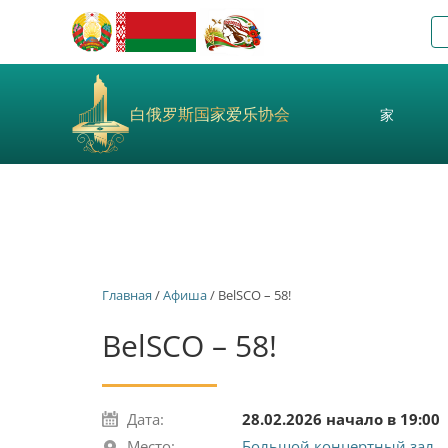
白俄罗斯国家爱乐协会
家
Главная
/
Афиша
/ BelSCO – 58!
BelSCO – 58!
Дата:
28.02.2026 начало в 19:00
Место:
Большой концертный зал