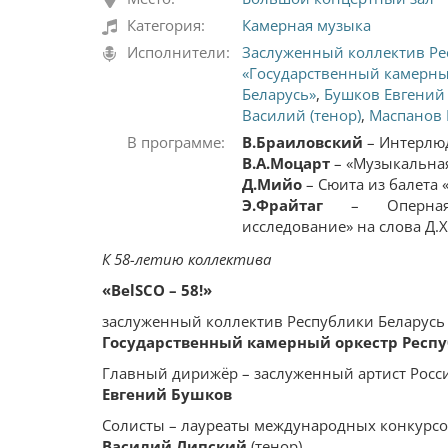
Категория:
Камерная музыка
Исполнители:
Заслуженный коллектив Ре
«Государственный камерны
Беларусь»
,
Бушков Евгений
Василий (тенор)
,
Маспанов Р
В программе:
В.Браиловский
– Интерл
В.А.Моцарт
– «Музыкальная
Д.Мийо
– Сюита из балета 
Э.Фрайтаг
– Оперная 
исследование» на слова Д.
К 58-летию коллектива
«BelSCO – 58!»
заслуженный коллектив Республики Беларусь
Государственный камерный оркестр Респу
Главный дирижёр – заслуженный артист Росс
Евгений Бушков
Солисты – лауреаты международных конкурс
Василий Липский
(тенор)