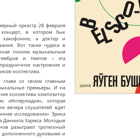
амерный оркестр 28 февраля
 концерт, в котором бык
» какофонию, а доктор и
вание. Вот такие чудеса в
нная тонким музыкальным
 тембров и темпов – эта
 праздничное настроение и
иков коллектива.
 главе со своим главным
зыкальные премьеры. И на
ения коллектива композитор
ю «Интерлюдия», которая
ии вечера слушателей ждет
оннее исследование» Эрика
ва Даниила Хармса. Молодые
нов разыграют гротескный
, дополненного духовыми и