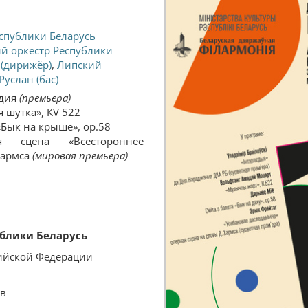
спублики Беларусь
й оркестр Республики
 (дирижёр)
,
Липский
услан (бас)
юдия
(премьера)
 шутка», КV 522
«Бык на крыше», ор.58
сцена «Всестороннее
Хармса
(мировая премьера)
блики Беларусь
ийской Федерации
ов