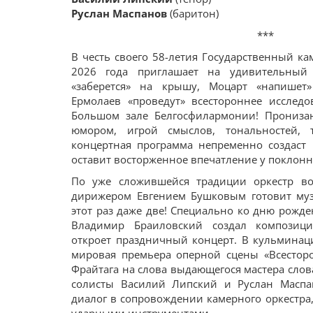
Руслан Маспанов
(баритон)
***
В честь своего 58-летия Государственный к
2026 года приглашает на удивительный
«заберется» на крышу, Моцарт «напишет
Ермолаев «проведут» всестороннее исследо
Большом зале Белгосфилармонии! Прониза
юмором, игрой смыслов, тональностей,
концертная программа непременно создаст
оставит восторженное впечатление у поклонн
По уже сложившейся традиции оркестр во
дирижером Евгением Бушковым готовит му
этот раз даже две! Специально ко дню рожд
Владимир Браиловский создал композици
откроет праздничный концерт. В кульминац
мировая премьера оперной сцены «Всестор
Фрайтага на слова выдающегося мастера сло
солисты Василий Липский и Руслан Маспа
диалог в сопровождении камерного оркестра