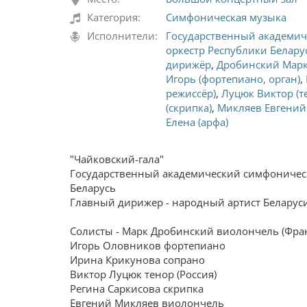
Категория:
Симфоническая музыка
Исполнители:
Государственный академи
оркестр Республики Белару
дирижёр
,
Дробинский Марк
Игорь (фортепиано, орган)
,
режиссёр)
,
Луцюк Виктор (т
(скрипка)
,
Микляев Евгений
Елена (арфа)
"Чайковский-гала"
Государственный академический симфоничес
Беларусь
Главный дирижер - народный артист Беларус
Солисты - Марк Дробинский виолончель (Фра
Игорь Оловников фортепиано
Ирина Крикунова сопрано
Виктор Луцюк тенор (Россия)
Регина Саркисова скрипка
Евгений Микляев виолончель