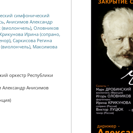
ческий симфонический
сь
,
Анисимов Александр
 (виолончель)
,
Оловников
Крикунова Ирина (сопрано,
енор)
,
Саркисова Регина
 (виолончель)
,
Максимова
кий оркестр Республики
и Александр Анисимов
нция)