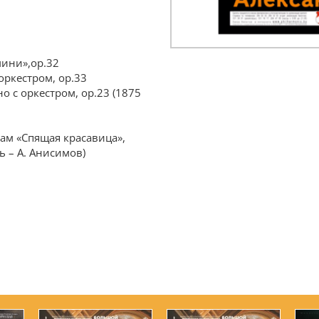
мини»,ор.32
оркестром, ор.33
о с оркестром, op.23 (1875
ам «Спящая красавица»,
ь – А. Анисимов)