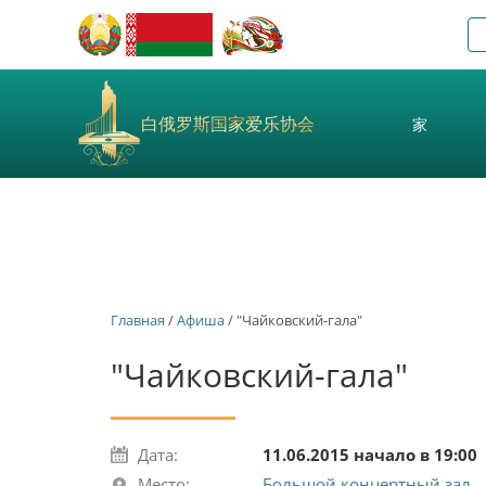
白俄罗斯国家爱乐协会
家
Главная
/
Афиша
/ "Чайковский-гала"
"Чайковский-гала"
Дата:
11.06.2015 начало в 19:00
Место:
Большой концертный зал