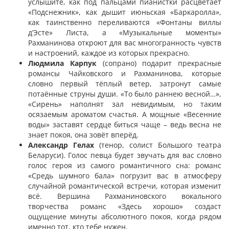
услышите, как под пальцами пианистки расцветает
«Подснежник», как дышит июньская «Баркаролла»,
как таинственно переливаются «Фонтаны виллы
д’Эсте» Листа, а «Музыкальные моменты»
Рахманинова откроют для вас многогранность чувств
и настроений, каждое из которых прекрасно.
Людмила Карпук
(сопрано) подарит прекрасные
романсы Чайковского и Рахманинова, которые
словно первый тёплый ветер, затронут самые
потаённые струны души. «То было раннею весной…»,
«Сирень» наполнят зал невидимым, но таким
осязаемым ароматом счастья. А мощные «Весенние
воды» заставят сердце биться чаще – ведь весна не
знает покоя, она зовёт вперёд.
Александр Гелах
(тенор, солист Большого театра
Беларуси). Голос певца будет звучать для вас словно
голос героя из самого романтичного сна: романс
«Средь шумного бала» погрузит вас в атмосферу
случайной романтической встречи, которая изменит
всё. Вершина Рахманиновского вокального
творчества романс «Здесь хорошо» создаст
ощущение минуты абсолютного покоя, когда рядом
именно тот, кто тебе нужен.