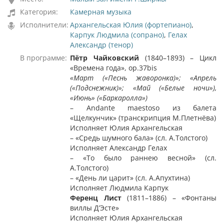
Категория:
Камерная музыка
Исполнители:
Архангельская Юлия (фортепиано)
,
Карпук Людмила (сопрано)
,
Гелах
Александр (тенор)
В программе:
Пётр Чайковский
(1840–1893) – Цикл
«Времена года», ор.37bis
«Март («Песнь жаворонка)»; «Апрель
(«Подснежник)»; «Май («Белые ночи»),
«Июнь» («Баркаролла»)
– Andante maestoso из балета
«Щелкунчик» (транскрипция М.Плетнёва)
Исполняет Юлия Архангельская
– «Средь шумного бала» (сл. А.Толстого)
Исполняет Александр Гелах
– «То было раннею весной» (сл.
А.Толстого)
– «День ли царит» (сл. А.Апухтина)
Исполняет Людмила Карпук
Ференц Лист
(1811–1886) – «Фонтаны
виллы Д’Эсте»
Исполняет Юлия Архангельская