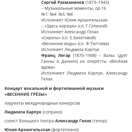
Сергей Рахманинов
(1873–1943)
– Музыкальные моменты, op.16
№
1; №4; №5; №6
Исполняет Юлия Архангельская
– «Здесь хорошо» (сл. Г.Галиной)
Исполняет Александр Гелах
«Сирень» (сл. Е.Бекетовой)
«Весенние воды» (сл. Ф.Тютчева)
Исполняет Людмила Карпук
Франц Легар
(1870–1948) – Вальс (дуэт
Ганны и Данило) из оперетты «Весёлая
вдова»
Исполняют Людмила Карпук, Александр
Гелах
Концерт вокальной и фортепианной музыки
«ВЕСЕННИЕ ГРЁЗЫ»
лауреаты международных конкурсов
Людмила Карпук
(сопрано)
солист Большого театра
Александр Гелах
(тенор)
Юлия Архангельская
(фортепиано)