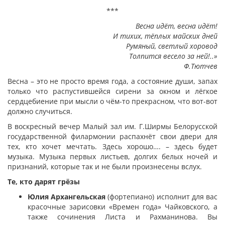
***
Весна идёт, весна идёт!
И тихих, тёплых майских дней
Румяный, светлый хоровод
Толпится весело за ней!..»
Ф.Тютчев
Весна – это не просто время года, а состояние души, запах
только что распустившейся сирени за окном и лёгкое
сердцебиение при мысли о чём-то прекрасном, что вот-вот
должно случиться.
В воскресный вечер Малый зал им. Г.Ширмы Белорусской
государственной филармонии распахнёт свои двери для
тех, кто хочет мечтать. Здесь хорошо…. – здесь будет
музыка. Музыка первых листьев, долгих белых ночей и
признаний, которые так и не были произнесены вслух.
Те, кто дарят грёзы
Юлия Архангельская
(фортепиано)
исполнит для вас
красочные зарисовки «Времен года» Чайковского, а
также сочинения Листа и Рахманинова. Вы