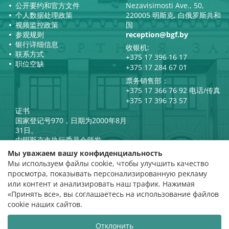
公开要约和官方文件
Nezavisimosti Ave., 50,
个人数据处理政策
220005 明斯克, 白俄罗斯共和
视频监控政策
国
参观规则
reception@bgf.by
银行详细信息
收银机:
联系方式
+375 17 396 16 17
职位空缺
+375 17 284 67 01
票务销售部：
+375 17 366 76 92 电话/传真
+375 17 396 73 57
证书
国家登记号970，日期为2000年8月
31日。
由明斯克市执行委员会颁发。
白俄罗斯共和国总统官方互联网
Мы уважаем вашу конфиденциальность
门户网站
Мы используем файлы cookie, чтобы улучшить качество
门户网站
просмотра, показывать персонализированную рекламу
白俄罗斯共和国文化部
评级评估
или контент и анализировать наш трафик. Нажимая
«Принять все», вы соглашаетесь на использование файлов
评分 4.9
cookie наших сайтов.
基于 112 条评价
Отклонить