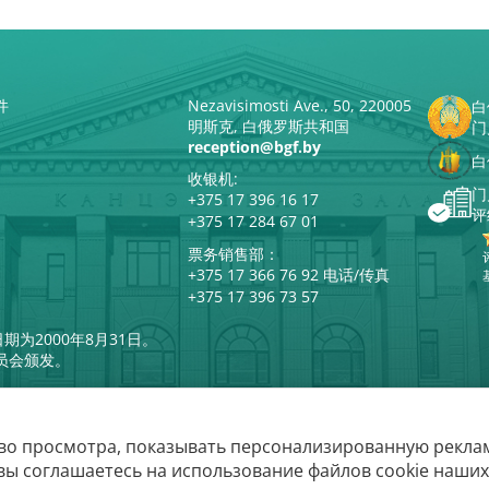
件
Nezavisimosti Ave., 50, 220005
白
明斯克, 白俄罗斯共和国
门
reception@bgf.by
白
收银机:
门
+375 17 396 16 17
评
+375 17 284 67 01
票务销售部：
+375 17 366 76 92 电话/传真
+375 17 396 73 57
期为2000年8月31日。
员会颁发。
во просмотра, показывать персонализированную реклам
白俄罗斯国家爱乐乐
вы соглашаетесь на использование файлов cookie наших