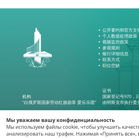
公开要约和官方文
个人数据处理政策
视频监控政策
参观规则
银行详细信息
联系方式
职位空缺
证书
机构
国家登记号970，日
“白俄罗斯国家劳动红旗勋章 爱乐乐团”
由明斯克市执行委
Мы уважаем вашу конфиденциальность
Мы используем файлы cookie, чтобы улучшить качест
анализировать наш трафик. Нажимая «Принять все», 