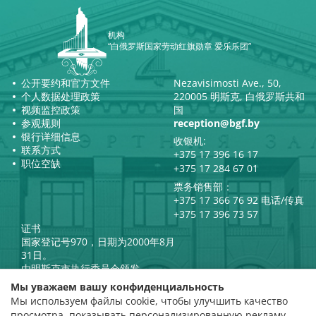
机构
“白俄罗斯国家劳动红旗勋章 爱乐乐团”
公开要约和官方文件
Nezavisimosti Ave., 50,
个人数据处理政策
220005 明斯克, 白俄罗斯共和
视频监控政策
国
参观规则
reception@bgf.by
银行详细信息
收银机:
联系方式
+375 17 396 16 17
职位空缺
+375 17 284 67 01
票务销售部：
+375 17 366 76 92 电话/传真
+375 17 396 73 57
证书
国家登记号970，日期为2000年8月
31日。
由明斯克市执行委员会颁发。
白俄罗斯共和国总统官方互联网
Мы уважаем вашу конфиденциальность
门户网站
Мы используем файлы cookie, чтобы улучшить качество
门户网站
просмотра, показывать персонализированную рекламу