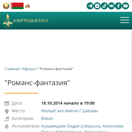
白俄罗斯国家爱乐协会
Главная
/
Афиша
/ "Романс-фантазия"
"Романс-фантазия"
Дата:
18.10.2014 начало в 19:00
Место:
Малый зал имени Г.Ширмы
Категория:
Вокал
Исполнители:
Кузьмицкая Лидия (сопрано)
,
Алексеева
Елена (фортепиано)
,
Осташкина-