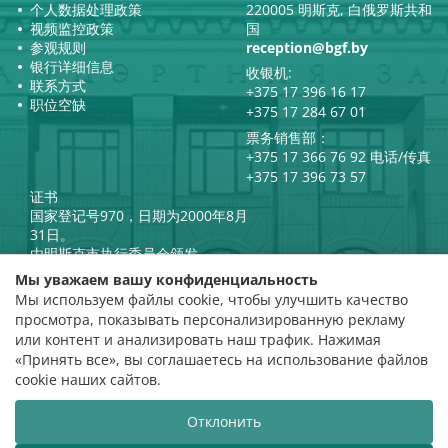
个人数据处理政策
220005 明斯克, 白俄罗斯共和
视频监控政策
国
参观规则
reception@bgf.by
银行详细信息
收银机:
联系方式
+375 17 396 16 17
职位空缺
+375 17 284 67 01
票务销售部：
+375 17 366 76 92 电话/传真
+375 17 396 73 57
证书
国家登记号970，日期为2000年8月
31日。
由明斯克市执行委员会颁发。
白俄罗斯共和国总统官方互联网
Мы уважаем вашу конфиденциальность
门户网站
Мы используем файлы cookie, чтобы улучшить качество
门户网站
просмотра, показывать персонализированную рекламу
白俄罗斯共和国文化部
评级评估
или контент и анализировать наш трафик. Нажимая
«Принять все», вы соглашаетесь на использование файлов
评分 4.9
cookie наших сайтов.
基于 112 条评价
Отклонить
网站开发
VTOP3