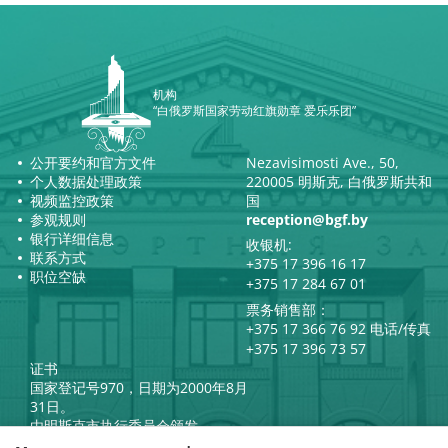
机构
“白俄罗斯国家劳动红旗勋章 爱乐乐团”
公开要约和官方文件
Nezavisimosti Ave., 50,
个人数据处理政策
220005 明斯克, 白俄罗斯共和
视频监控政策
国
参观规则
reception@bgf.by
银行详细信息
收银机:
联系方式
+375 17 396 16 17
职位空缺
+375 17 284 67 01
票务销售部：
+375 17 366 76 92 电话/传真
+375 17 396 73 57
证书
国家登记号970，日期为2000年8月
31日。
由明斯克市执行委员会颁发。
白俄罗斯共和国总统官方互联网