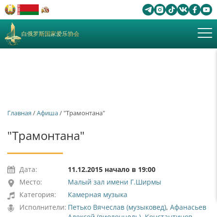
白俄罗斯国家爱乐协会
Главная
/
Афиша
/ "Трамонтана"
"Трамонтана"
Дата:
11.12.2015 начало в 19:00
Место:
Малый зал имени Г.Ширмы
Категория:
Камерная музыка
Исполнители:
Петько Вячеслав (музыковед)
,
Афанасьев
Алексей (виолончель)
,
Константинов