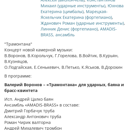
Михаил (ударные инструменты)
,
Юхнова
Екатерина (цимбалы)
,
Марецкая-
Яскельчик Екатерина (фортепиано)
,
Жданович Роман (ударные инструменты)
,
Линник Денис (фортепиано)
,
AMADIS-
BRASS, ансамбль
"Трамонтана"
Концерт новой камерной музыки:
В.Воронов, В.Корольчук, Г.Горелова, В.Войтик, В.Курьян,
В.Кузняцов,
О.Подгайская, Е.Сенькевич, В.Петько, К.Яськов, В.Дорохин
В программе:
Валерий Воронов – «Трамонтана» для ударных, баяна и
брасс-квинтета
Исп. Андрей Цалко баян
Ансамбль «AMADIS-BRASS» в составе:
Дмитрий Горбачук труба
Александр Антонович труба
Роман Чирик валторна
Андрей Михалевич тромбон