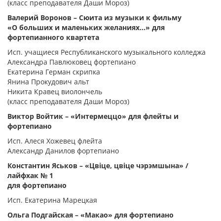
(класс преподавателя Даши Мороз)
Валерий Воронов – Сюита из музыки к фильму
«О больших и маленьких желаниях...» для
фортепианного квартета
Исп. учащиеся Республиканского музыкального колледжа
Александра Павлюковец фортепиано
Екатерина Герман скрипка
Янина Прокудович альт
Никита Кравец виолончель
(класс преподавателя Даши Мороз)
Виктор Войтик – «Интермеццо» для флейты и
фортепиано
Исп. Алеся Хожевец флейта
Александр Данилов фортепиано
Константин Яськов – «Цвіце, цвіце чэрэмшына» /
лайфхак № 1
для фортепиано
Исп. Екатерина Марецкая
Ольга Подгайская – «Макао» для фортепиано