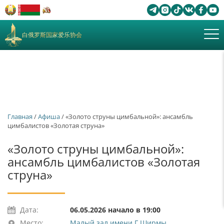
白俄罗斯国家爱乐协会
Главная
/
Афиша
/ «Золото струны цимбальной»: ансамбль
цимбалистов «Золотая струна»
«Золото струны цимбальной»:
ансамбль цимбалистов «Золотая
струна»
Дата:
06.05.2026 начало в 19:00
Место:
Малый зал имени Г.Ширмы