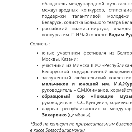
обладатель международной музыкально
международных конкурсов, стипенди
поддержки талантливой молодёжи
Беларусь, солистка Большого театра Бел
российский пианист-виртуоз, дважд
конкурса им. П.И.Чайковского
Вадим Ру
Солисты:
юные участники фестиваля из Белгоро
Москвы, Казани;
участники из Минска (ГУО «Республика
Белорусской государственной академии 
заслуженный любительский коллекти
мальчиков и юношей им. И.А.Жур
руководитель – С.М.Климанов, хормейсте
образцовый хор «Поющие музы
руководитель – С.С. Кунцевич, хормейсте
лауреат республиканских и междуна
Захаренко
(цимбалы).
*Вход на концерт по пригласительным билет
в кассе Белгосфилармонии