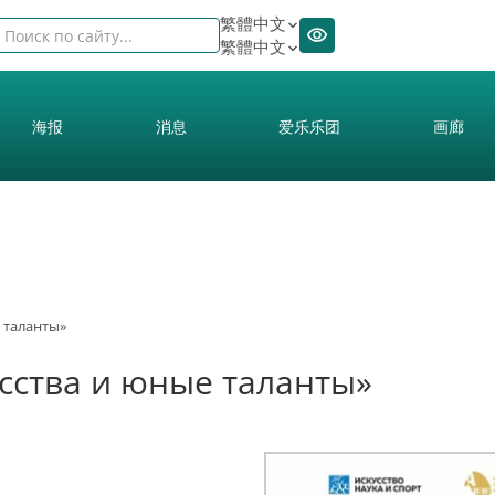
繁體中文
繁體中文
海报
消息
爱乐乐团
画廊
 таланты»
сства и юные таланты»