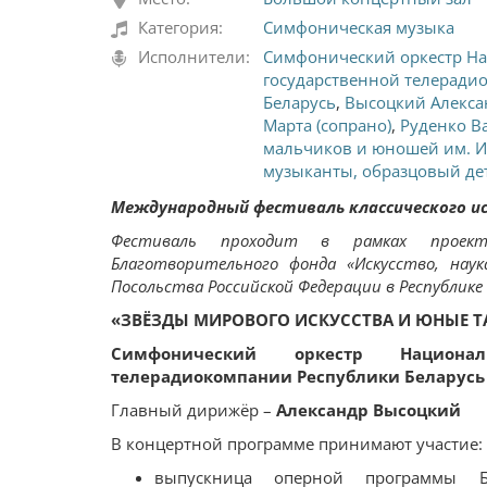
Категория:
Симфоническая музыка
Исполнители:
Симфонический оркестр Н
государственной телеради
Беларусь
,
Высоцкий Алекса
Марта (сопрано)
,
Руденко В
мальчиков и юношей им. И
музыканты, образцовый де
Международный фестиваль классического ис
Фестиваль проходит в рамках проек
Благотворительного фонда «Искусство, нау
Посольства Российской Федерации в Республике
«ЗВЁЗДЫ МИРОВОГО ИСКУССТВА И ЮНЫЕ 
Симфонический оркестр Националь
телерадиокомпании Республики Беларусь
Главный дирижёр –
Александр Высоцкий
В концертной программе принимают участие:
выпускница оперной программы Б