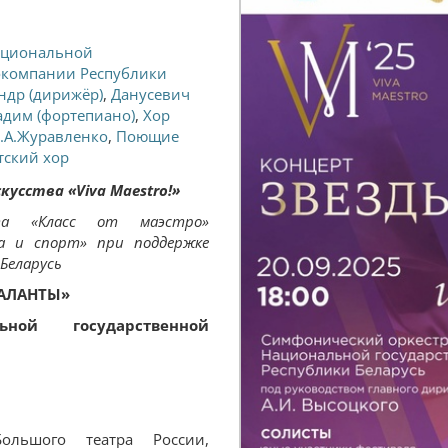
ациональной
окомпании Республики
ндр (дирижёр)
,
Данусевич
адим (фортепиано)
,
Хор
.А.Журавленко
,
Поющие
тский хор
кусства «
Viva
Ma
estro
!»
та «Класс от маэстро»
ка и спорт» при поддержке
 Беларусь
ТАЛАНТЫ»
ной государственной
ольшого театра России,