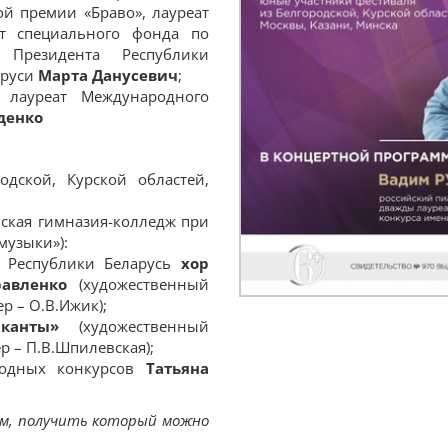
й премии «Браво», лауреат
ат специального фонда по
 Президента Республики
аруси
Марта Данусевич
;
ы лауреат Международного
денко
дской, Курской областей,
нская гимназия-колледж при
музыки»):
в Республики Беларусь
хор
авленко
(художественный
р – О.В.Ижик);
канты»
(художественный
р – П.В.Шпилевская);
родных конкурсов
Татьяна
ам, получить который можно