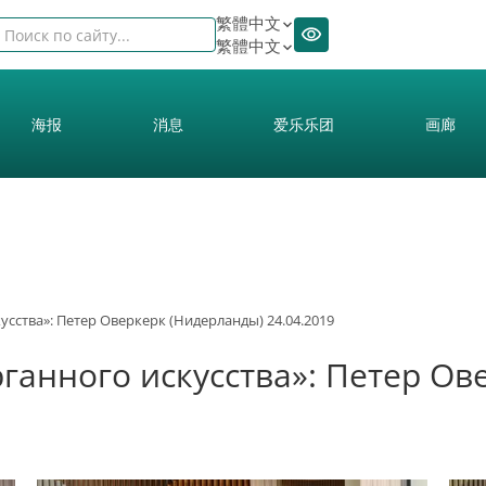
繁體中文
繁體中文
海报
消息
爱乐乐团
画廊
сства»: Петер Оверкерк (Нидерланды) 24.04.2019
анного искусства»: Петер Ов