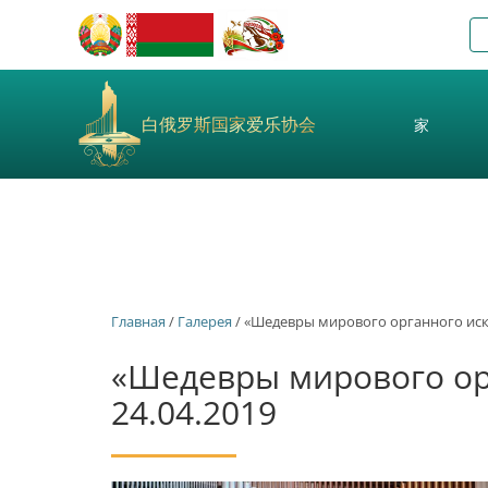
白俄罗斯国家爱乐协会
家
Главная
/
Галерея
/ «Шедевры мирового органного иску
«Шедевры мирового орг
24.04.2019