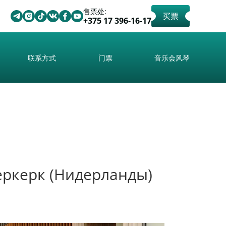
售票处:
买票
+375 17 396-16-17
联系方式
门票
音乐会风琴
еркерк (Нидерланды)