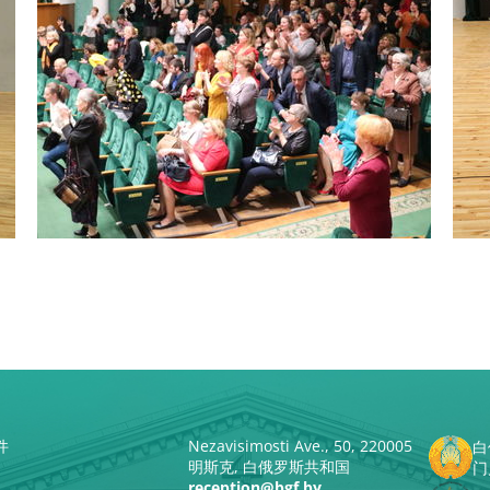
件
Nezavisimosti Ave., 50, 220005
白
明斯克, 白俄罗斯共和国
门
reception@bgf.by